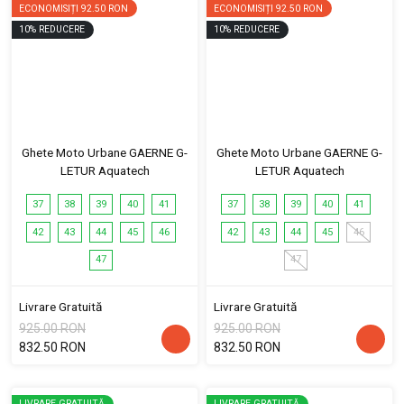
ECONOMISIȚI
92.50 RON
ECONOMISIȚI
92.50 RON
10
%
REDUCERE
10
%
REDUCERE
Ghete Moto Urbane GAERNE G-
Ghete Moto Urbane GAERNE G-
LETUR Aquatech
LETUR Aquatech
37
38
39
40
41
37
38
39
40
41
42
43
44
45
46
42
43
44
45
46
47
47
Livrare Gratuită
Livrare Gratuită
925.00 RON
925.00 RON
832.50 RON
832.50 RON
LIVRARE GRATUITĂ
LIVRARE GRATUITĂ