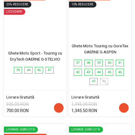
25
%
REDUCERE
10
%
REDUCERE
LICHIDARE
Ghete Moto Touring cu GoreTex
GAERNE G-ASPEN
Ghete Moto Sport - Touring cu
DryTech GAERNE G-STELVIO
37
38
39
40
41
39
44
46
47
42
43
44
45
46
47
48
Livrare Gratuită
Livrare Gratuită
935.00 RON
1,495.00 RON
700.00 RON
1,345.50 RON
LIVRARE GRATUITĂ
LIVRARE GRATUITĂ