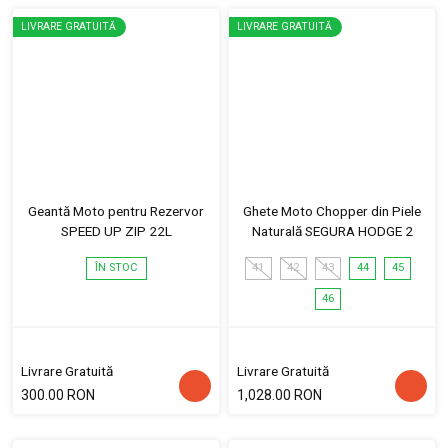
LIVRARE GRATUITĂ
LIVRARE GRATUITĂ
Geantă Moto pentru Rezervor
Ghete Moto Chopper din Piele
SPEED UP ZIP 22L
Naturală SEGURA HODGE 2
ÎN STOC
41
42
43
44
45
46
Livrare Gratuită
Livrare Gratuită
300.00 RON
1,028.00 RON