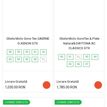
Ghete Moto Gore-Tex GAERNE
Ghete Moto GoreTex & Piele
G-XENON GTX
Naturală DAYTONA AC
CLASSICS GTX
38
39
40
41
42
40
41
42
43
44
43
44
45
46
47
45
46
47
Livrare Gratuită
Livrare Gratuită
1,030.00 RON
1,785.00 RON
LIVRARE GRATUITĂ
LIVRARE GRATUITĂ