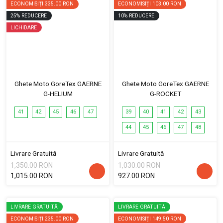
ECONOMISIȚI
335.00 RON
ECONOMISIȚI
103.00 RON
25
%
REDUCERE
10
%
REDUCERE
LICHIDARE
Ghete Moto GoreTex GAERNE
Ghete Moto GoreTex GAERNE
G-HELIUM
G-ROCKET
41
42
45
46
47
39
40
41
42
43
44
45
46
47
48
Livrare Gratuită
Livrare Gratuită
1,350.00 RON
1,030.00 RON
1,015.00 RON
927.00 RON
LIVRARE GRATUITĂ
LIVRARE GRATUITĂ
ECONOMISIȚI
235.00 RON
ECONOMISIȚI
149.50 RON