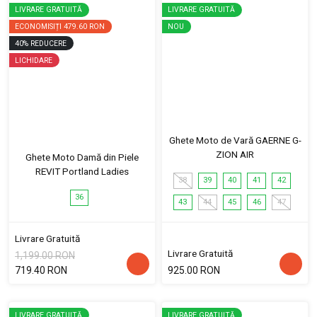
LIVRARE GRATUITĂ
LIVRARE GRATUITĂ
ECONOMISIȚI
479.60 RON
NOU
40
%
REDUCERE
LICHIDARE
Ghete Moto de Vară GAERNE G-
ZION AIR
Ghete Moto Damă din Piele
REVIT Portland Ladies
38
39
40
41
42
36
43
44
45
46
47
Livrare Gratuită
Livrare Gratuită
1,199.00 RON
719.40 RON
925.00 RON
LIVRARE GRATUITĂ
LIVRARE GRATUITĂ