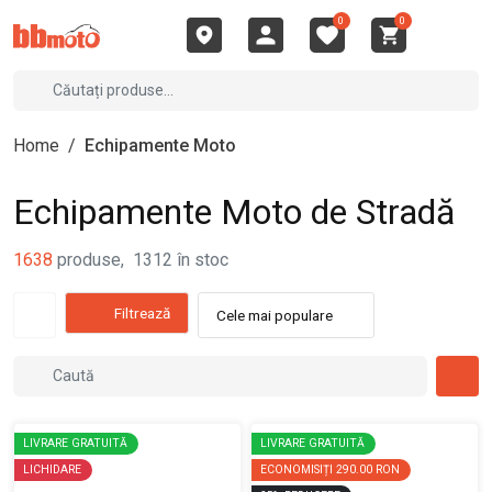
0
0
Home
/
Echipamente Moto
Echipamente Moto de Stradă
1638
produse
,
1312
în stoc
Filtrează
Cele mai populare
LIVRARE GRATUITĂ
LIVRARE GRATUITĂ
LICHIDARE
ECONOMISIȚI
290.00 RON