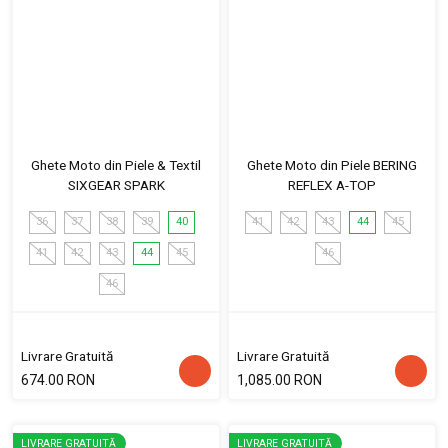
Ghete Moto din Piele & Textil
Ghete Moto din Piele BERING
SIXGEAR SPARK
REFLEX A-TOP
36
37
38
39
40
41
42
43
44
45
41
42
43
44
45
46
46
Livrare Gratuită
Livrare Gratuită
674.00 RON
1,085.00 RON
LIVRARE GRATUITĂ
LIVRARE GRATUITĂ