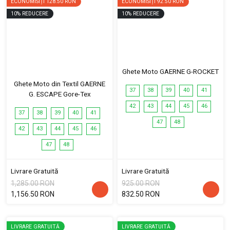
ECONOMISIȚI
128.50 RON
ECONOMISIȚI
92.50 RON
10
%
REDUCERE
10
%
REDUCERE
Ghete Moto GAERNE G-ROCKET
Ghete Moto din Textil GAERNE
37
38
39
40
41
G. ESCAPE Gore-Tex
42
43
44
45
46
37
38
39
40
41
47
48
42
43
44
45
46
47
48
Livrare Gratuită
Livrare Gratuită
1,285.00 RON
925.00 RON
1,156.50 RON
832.50 RON
LIVRARE GRATUITĂ
LIVRARE GRATUITĂ