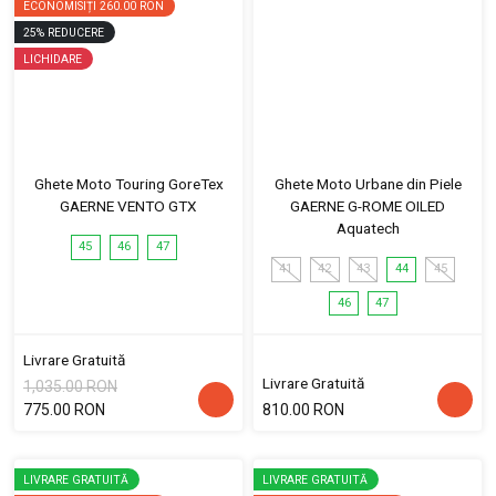
ECONOMISIȚI
260.00 RON
25
%
REDUCERE
LICHIDARE
Ghete Moto Touring GoreTex
Ghete Moto Urbane din Piele
GAERNE VENTO GTX
GAERNE G-ROME OILED
Aquatech
45
46
47
41
42
43
44
45
46
47
Livrare Gratuită
Livrare Gratuită
1,035.00 RON
775.00 RON
810.00 RON
LIVRARE GRATUITĂ
LIVRARE GRATUITĂ