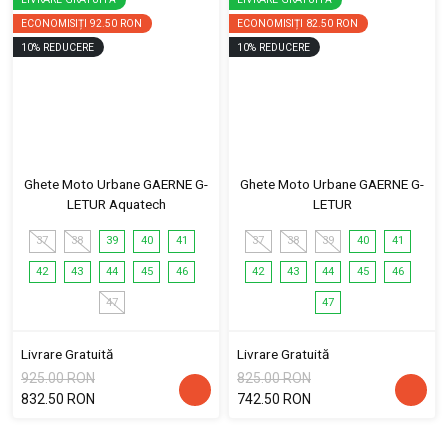
ECONOMISIȚI
92.50 RON
ECONOMISIȚI
82.50 RON
10
%
REDUCERE
10
%
REDUCERE
Ghete Moto Urbane GAERNE G-
Ghete Moto Urbane GAERNE G-
LETUR Aquatech
LETUR
37
38
39
40
41
37
38
39
40
41
42
43
44
45
46
42
43
44
45
46
47
47
Livrare Gratuită
Livrare Gratuită
925.00 RON
825.00 RON
832.50 RON
742.50 RON