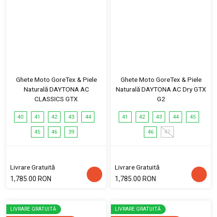
Ghete Moto GoreTex & Piele
Ghete Moto GoreTex & Piele
Naturală DAYTONA AC
Naturală DAYTONA AC Dry GTX
CLASSICS GTX
G2
40
41
42
43
44
41
42
43
44
45
45
46
39
46
47
Livrare Gratuită
Livrare Gratuită
1,785.00 RON
1,785.00 RON
LIVRARE GRATUITĂ
LIVRARE GRATUITĂ