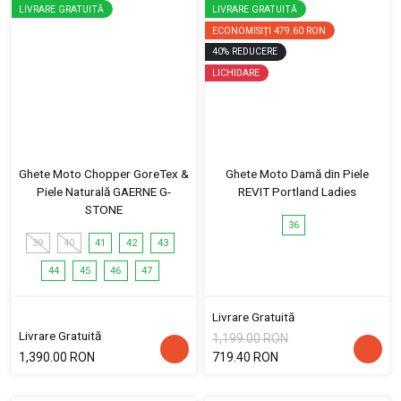
LIVRARE GRATUITĂ
LIVRARE GRATUITĂ
ECONOMISIȚI
479.60 RON
40
%
REDUCERE
LICHIDARE
Ghete Moto Chopper GoreTex &
Ghete Moto Damă din Piele
Piele Naturală GAERNE G-
REVIT Portland Ladies
STONE
36
39
40
41
42
43
44
45
46
47
Livrare Gratuită
Livrare Gratuită
1,199.00 RON
1,390.00 RON
719.40 RON