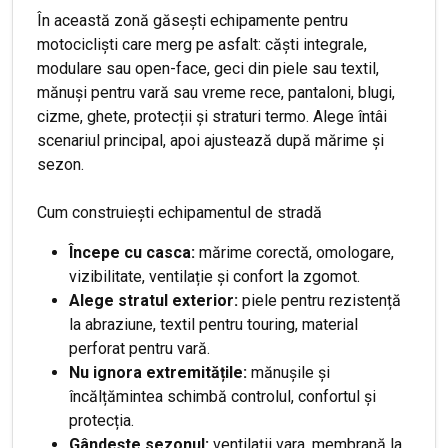
În această zonă găsești echipamente pentru
motocicliști care merg pe asfalt: căști integrale,
modulare sau open-face, geci din piele sau textil,
mănuși pentru vară sau vreme rece, pantaloni, blugi,
cizme, ghete, protecții și straturi termo. Alege întâi
scenariul principal, apoi ajustează după mărime și
sezon.
Cum construiești echipamentul de stradă
Începe cu casca:
mărime corectă, omologare,
vizibilitate, ventilație și confort la zgomot.
Alege stratul exterior:
piele pentru rezistență
la abraziune, textil pentru touring, material
perforat pentru vară.
Nu ignora extremitățile:
mănușile și
încălțămintea schimbă controlul, confortul și
protecția.
Gândește sezonul:
ventilații vara, membrană la