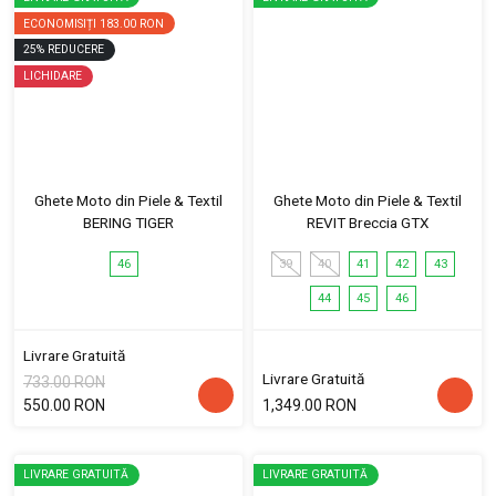
ECONOMISIȚI
183.00 RON
25
%
REDUCERE
LICHIDARE
Ghete Moto din Piele & Textil
Ghete Moto din Piele & Textil
BERING TIGER
REVIT Breccia GTX
46
39
40
41
42
43
44
45
46
Livrare Gratuită
Livrare Gratuită
733.00 RON
550.00 RON
1,349.00 RON
LIVRARE GRATUITĂ
LIVRARE GRATUITĂ