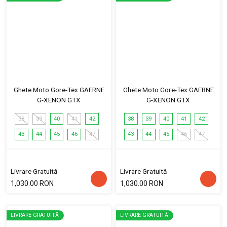
Ghete Moto Gore-Tex GAERNE
Ghete Moto Gore-Tex GAERNE
G-XENON GTX
G-XENON GTX
38
39
40
41
42
38
39
40
41
42
43
44
45
46
47
43
44
45
46
47
Livrare Gratuită
Livrare Gratuită
1,030.00 RON
1,030.00 RON
LIVRARE GRATUITĂ
LIVRARE GRATUITĂ