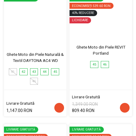
ECONOMISIȚI
539.60 RON
40
%
REDUCERE
LICHIDARE
Ghete Moto din Piele REVIT
Portland
Ghete Moto din Piele Naturală &
Textil DAYTONA AC4 WD
45
46
41
42
43
44
45
46
Livrare Gratuită
Livrare Gratuită
1,349.00 RON
1,147.00 RON
809.40 RON
LIVRARE GRATUITĂ
LIVRARE GRATUITĂ