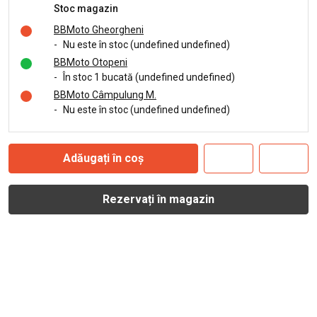
Stoc magazin
BBMoto Gheorgheni
-
Nu este în stoc (undefined undefined)
BBMoto Otopeni
-
În stoc 1 bucată (undefined undefined)
BBMoto Câmpulung M.
-
Nu este în stoc (undefined undefined)
Adăugați în coș
Rezervați în magazin