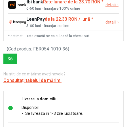
tbi bank
Rate lunare de la 23.70 RON
*
detalii
›
6-60 luni · finanțare 100% online
LeanPay
de la 22.33 RON / lună
*
detalii
›
3-60 luni · finanțare online
* estimat — rata exactă se calculează la check-out
:
(
Cod produs
:
FBR054-1010-36
)
36
Nu știți de ce mărime aveți nevoie?
Consultați tabelul de mărimi
Livrare la domiciliu
Disponibil
-
Se livrează în 1-3 zile lucrătoare.