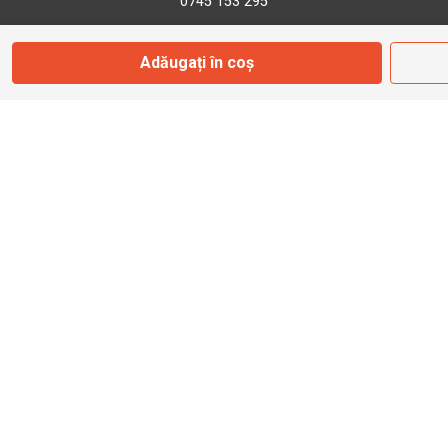
0745 153 295
Adăugați în coș
info@bbmoto.ro
Magazin
Otopeni
Str. Ferme D Nr. 2
Otopeni, Ilfov
Marți - Sâmbătă: 10:00 - 18:00
0755 141 155