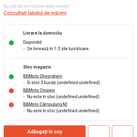
Nu știți de ce mărime aveți nevoie?
Consultați tabelul de mărimi
Livrare la domiciliu
Disponibil
-
Se livrează în 1-3 zile lucrătoare.
Stoc magazin
BBMoto Gheorgheni
-
În stoc 3 bucăți (undefined undefined)
BBMoto Otopeni
-
Nu este în stoc (undefined undefined)
BBMoto Câmpulung M.
-
Nu este în stoc (undefined undefined)
Adăugați în coș