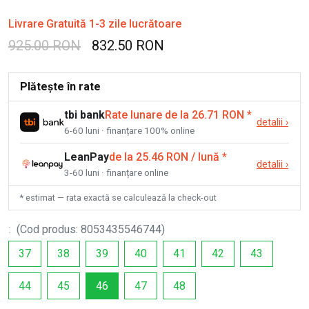
Livrare Gratuită 1-3 zile lucrătoare
925.00 RON
832.50 RON
Plătește în rate
tbi bank
Rate lunare de la 26.71 RON
*
detalii
›
6-60 luni · finanțare 100% online
LeanPay
de la 25.46 RON / lună
*
detalii
›
3-60 luni · finanțare online
* estimat — rata exactă se calculează la check-out
:
(
Cod produs
:
8053435546744
)
37
38
39
40
41
42
43
44
45
46
47
48