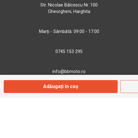
Str. Nicolae Bălcescu Nr. 100
Gheorgheni, Harghita
Marți - Sâmbătă: 09:00 - 17:00
0745 153 295
info@bbmoto.ro
Adăugați în coș
Magazin
Otopeni
Str. Ferme D Nr. 2