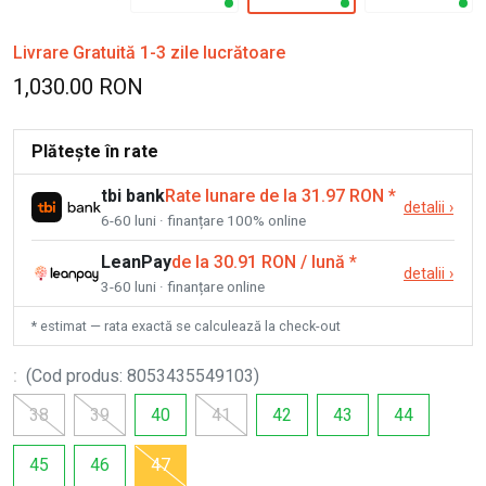
Livrare Gratuită 1-3 zile lucrătoare
1,030.00 RON
Plătește în rate
tbi bank
Rate lunare de la 31.97 RON
*
detalii
›
6-60 luni · finanțare 100% online
LeanPay
de la 30.91 RON / lună
*
detalii
›
3-60 luni · finanțare online
* estimat — rata exactă se calculează la check-out
:
(
Cod produs
:
8053435549103
)
38
39
40
41
42
43
44
45
46
47