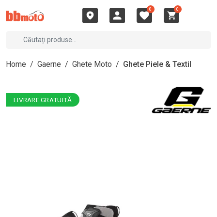
0
0
Home
/
Gaerne
/
Ghete Moto
/
Ghete Piele & Textil
LIVRARE GRATUITĂ