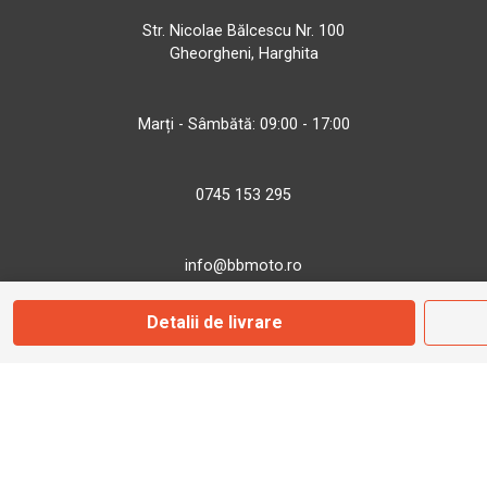
Str. Nicolae Bălcescu Nr. 100
Gheorgheni, Harghita
Marți - Sâmbătă: 09:00 - 17:00
0745 153 295
info@bbmoto.ro
Detalii de livrare
Magazin
Otopeni
Str. Ferme D Nr. 2