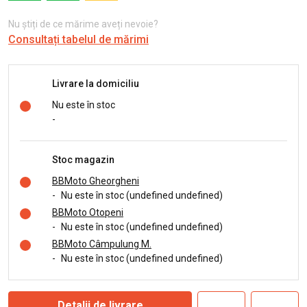
Nu știți de ce mărime aveți nevoie?
Consultați tabelul de mărimi
Livrare la domiciliu
Nu este în stoc
-
Stoc magazin
BBMoto Gheorgheni
-
Nu este în stoc (undefined undefined)
BBMoto Otopeni
-
Nu este în stoc (undefined undefined)
BBMoto Câmpulung M.
-
Nu este în stoc (undefined undefined)
Detalii de livrare