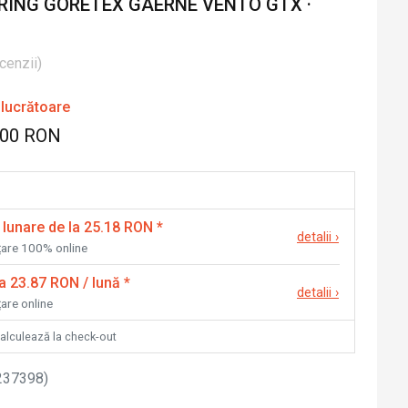
ING GORETEX GAERNE VENTO GTX ·
cenzii
)
 lucrătoare
.00 RON
 lunare de la 25.18 RON
*
detalii
›
nțare 100% online
la 23.87 RON / lună
*
detalii
›
țare online
calculează la check-out
237398
)