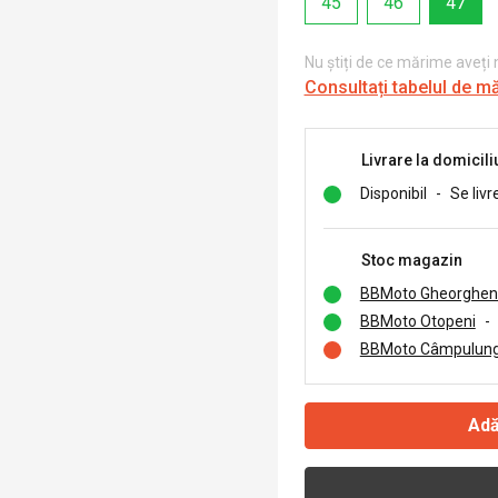
45
46
47
Nu știți de ce mărime aveți
Consultați tabelul de m
Livrare la domicili
Disponibil
-
Se livr
Stoc magazin
BBMoto Gheorghen
BBMoto Otopeni
-
BBMoto Câmpulung
Adă