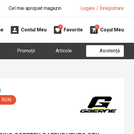
Cel mai apropiat magazin
Logare / Înregistrare
0
0
ne
Contul Meu
Favorite
Coșul Meu
Asistență
Promoții
Articole
0 RON