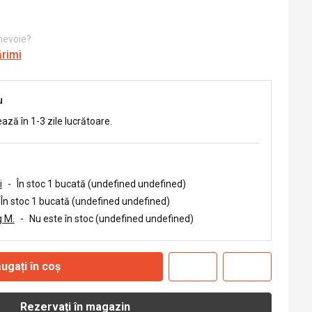
 nevoie?
ărimi
u
ează în 1-3 zile lucrătoare.
i
-
În stoc 1 bucată (undefined undefined)
În stoc 1 bucată (undefined undefined)
 M.
-
Nu este în stoc (undefined undefined)
ugați în coș
Rezervați în magazin