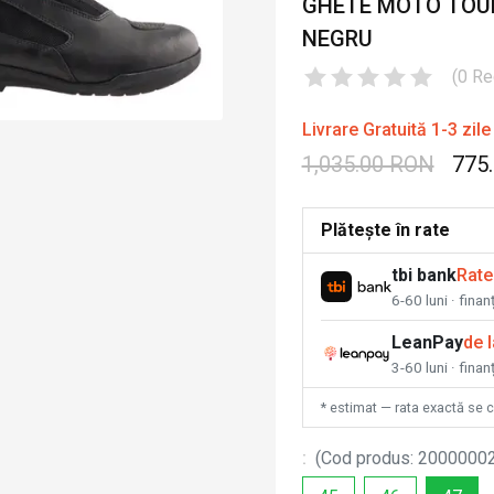
GHETE MOTO TOUR
NEGRU
(
0
Re
Livrare Gratuită 1-3 zile
1,035.00 RON
775
Plătește în rate
tbi bank
Rate
6-60 luni · fina
LeanPay
de 
3-60 luni · finan
* estimat — rata exactă se 
:
(
Cod produs
:
2000000