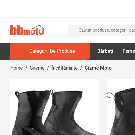
Categorii De Produse
Bărbați
Feme
Home
/
Gaerne
/
Încălțăminte
/
Cizme Moto