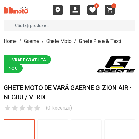
0
0
Home
/
Gaerne
/
Ghete Moto
/
Ghete Piele & Textil
LIVRARE GRATUITĂ
NOU
GHETE MOTO DE VARĂ GAERNE G-ZION AIR ·
NEGRU / VERDE
(
0
Recenzii
)