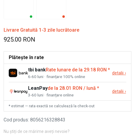
Livrare Gratuită 1-3 zile lucrătoare
925.00 RON
Plătește în rate
tbi bank
Rate lunare de la 29.18 RON
*
detalii
›
6-60 luni · finanțare 100% online
LeanPay
de la 28.01 RON / lună
*
detalii
›
3-60 luni · finanțare online
* estimat — rata exactă se calculează la check-out
Cod produs
:
8056216328843
Nu știți de ce mărime aveți nevoie?