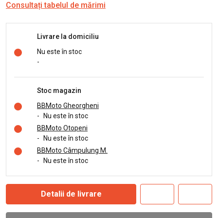
Consultați tabelul de mărimi
Livrare la domiciliu
Nu este în stoc
-
Stoc magazin
BBMoto Gheorgheni
-
Nu este în stoc
BBMoto Otopeni
-
Nu este în stoc
BBMoto Câmpulung M.
-
Nu este în stoc
Detalii de livrare