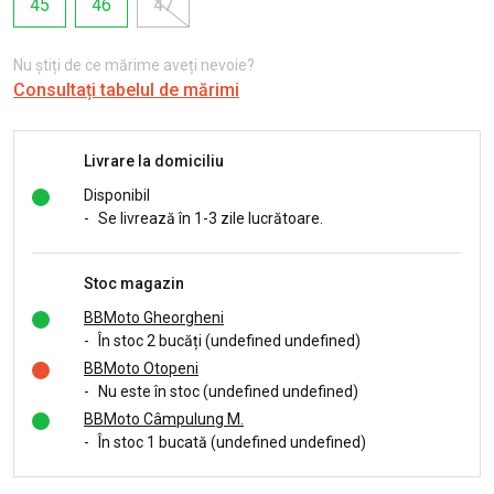
45
46
47
Nu știți de ce mărime aveți nevoie?
Consultați tabelul de mărimi
Livrare la domiciliu
Disponibil
-
Se livrează în 1-3 zile lucrătoare.
Stoc magazin
BBMoto Gheorgheni
-
În stoc 2 bucăți (undefined undefined)
BBMoto Otopeni
-
Nu este în stoc (undefined undefined)
BBMoto Câmpulung M.
-
În stoc 1 bucată (undefined undefined)