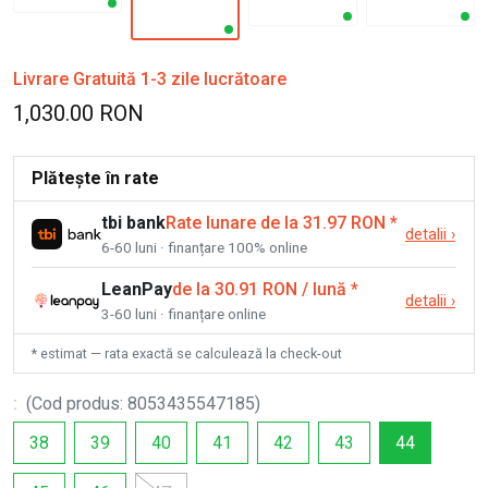
Livrare Gratuită 1-3 zile lucrătoare
1,030.00 RON
Plătește în rate
tbi bank
Rate lunare de la 31.97 RON
*
detalii
›
6-60 luni · finanțare 100% online
LeanPay
de la 30.91 RON / lună
*
detalii
›
3-60 luni · finanțare online
* estimat — rata exactă se calculează la check-out
:
(
Cod produs
:
8053435547185
)
38
39
40
41
42
43
44