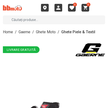
0
0
Home
/
Gaerne
/
Ghete Moto
/
Ghete Piele & Textil
LIVRARE GRATUITĂ