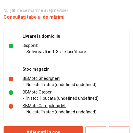
Nu știți de ce mărime aveți nevoie?
Consultați tabelul de mărimi
Livrare la domiciliu
Disponibil
-
Se livrează în 1-3 zile lucrătoare.
Stoc magazin
BBMoto Gheorgheni
-
Nu este în stoc (undefined undefined)
BBMoto Otopeni
-
În stoc 1 bucată (undefined undefined)
BBMoto Câmpulung M.
-
Nu este în stoc (undefined undefined)
Adăugați în coș