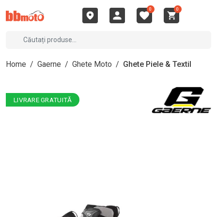
0
0
Home
/
Gaerne
/
Ghete Moto
/
Ghete Piele & Textil
LIVRARE GRATUITĂ