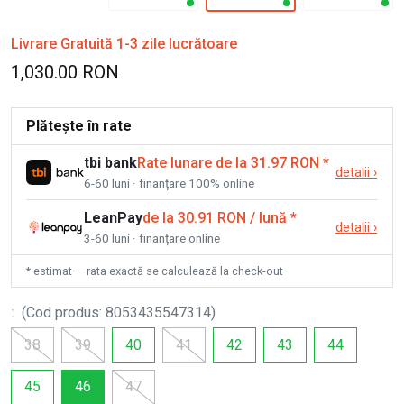
Livrare Gratuită 1-3 zile lucrătoare
1,030.00 RON
Plătește în rate
tbi bank
Rate lunare de la 31.97 RON
*
detalii
›
6-60 luni · finanțare 100% online
LeanPay
de la 30.91 RON / lună
*
detalii
›
3-60 luni · finanțare online
* estimat — rata exactă se calculează la check-out
:
(
Cod produs
:
8053435547314
)
38
39
40
41
42
43
44
45
46
47