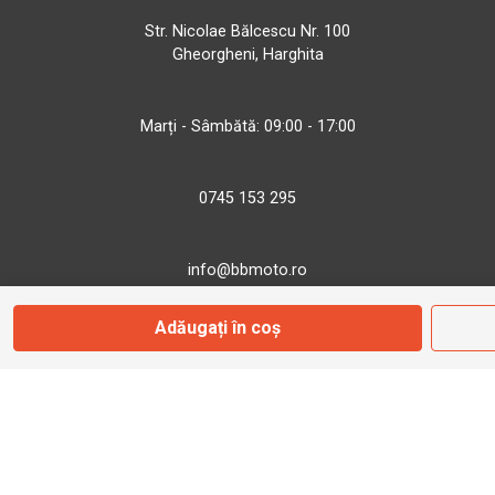
Str. Nicolae Bălcescu Nr. 100
Gheorgheni, Harghita
Marți - Sâmbătă: 09:00 - 17:00
0745 153 295
info@bbmoto.ro
Adăugați în coș
Magazin
Otopeni
Str. Ferme D Nr. 2