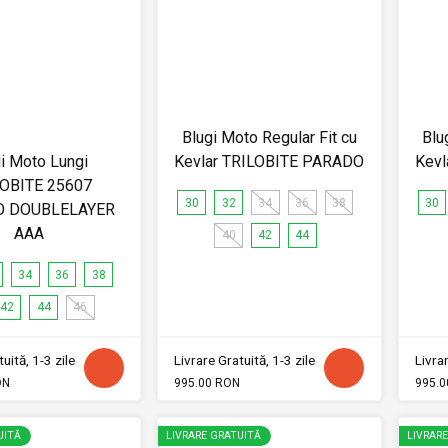
Blugi Moto Regular Fit cu
Blu
i Moto Lungi
Kevlar TRILOBITE PARADO
Kevl
OBITE 25607
30
32
34
36
38
30
O DOUBLELAYER
AAA
40
42
44
34
36
38
42
44
46
uită, 1-3 zile
Livrare Gratuită, 1-3 zile
Livrar
ON
995.00 RON
995.0
UITĂ
LIVRARE GRATUITĂ
LIVRAR