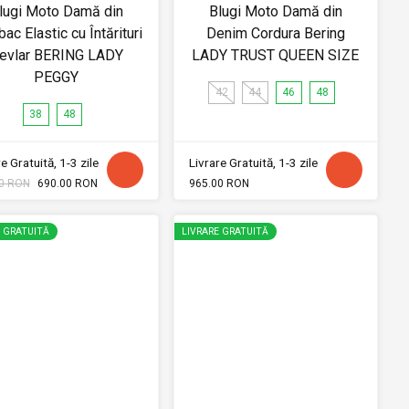
lugi Moto Damă din
Blugi Moto Damă din
ac Elastic cu Întărituri
Denim Cordura Bering
evlar BERING LADY
LADY TRUST QUEEN SIZE
PEGGY
42
44
46
48
38
48
e Gratuită, 1-3 zile
Livrare Gratuită, 1-3 zile
0 RON
690.00 RON
965.00 RON
E GRATUITĂ
LIVRARE GRATUITĂ