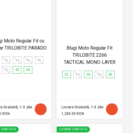
gi Moto Regular Fit cu
ar TRILOBITE PARADO
Blugi Moto Regular Fit
TRILOBITE 2266
32
34
36
38
TACTICAL MONO-LAYER
40
42
44
32
34
36
38
40
e Gratuită, 1-3 zile
Livrare Gratuită, 1-3 zile
0 RON
1,280.00 RON
E GRATUITĂ
LIVRARE GRATUITĂ