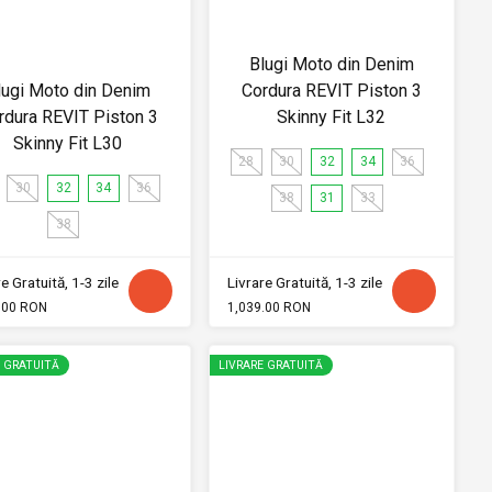
Blugi Moto din Denim
lugi Moto din Denim
Cordura REVIT Piston 3
rdura REVIT Piston 3
Skinny Fit L32
Skinny Fit L30
28
30
32
34
36
30
32
34
36
38
31
33
38
e Gratuită, 1-3 zile
Livrare Gratuită, 1-3 zile
.00 RON
1,039.00 RON
E GRATUITĂ
LIVRARE GRATUITĂ