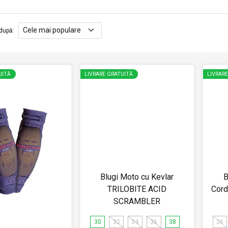
după
:
UITĂ
LIVRARE GRATUITĂ
LIVRAR
Blugi Moto cu Kevlar
B
TRILOBITE ACID
Cord
SCRAMBLER
30
32
34
36
38
26