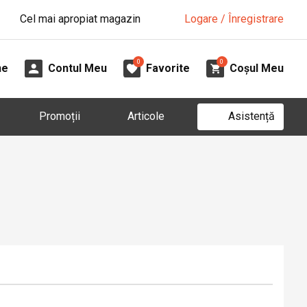
Cel mai apropiat magazin
Logare / Înregistrare
0
0
ne
Contul Meu
Favorite
Coșul Meu
Asistență
Promoții
Articole