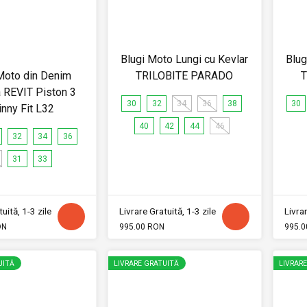
Blugi Moto Lungi cu Kevlar
Blug
Moto din Denim
TRILOBITE PARADO
T
 REVIT Piston 3
30
32
34
36
38
30
inny Fit L32
40
42
44
46
32
34
36
31
33
uită, 1-3 zile
Livrare Gratuită, 1-3 zile
Livrar
ON
995.00 RON
995.0
UITĂ
LIVRARE GRATUITĂ
LIVRAR