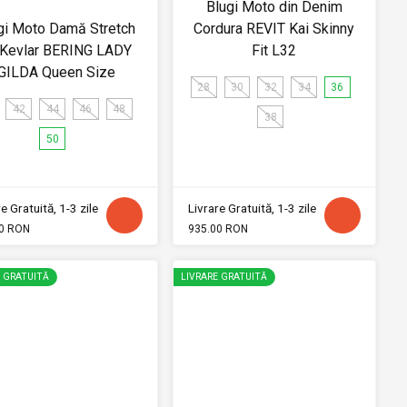
Blugi Moto din Denim
gi Moto Damă Stretch
Cordura REVIT Kai Skinny
 Kevlar BERING LADY
Fit L32
GILDA Queen Size
28
30
32
34
36
42
44
46
48
38
50
e Gratuită, 1-3 zile
Livrare Gratuită, 1-3 zile
0 RON
935.00 RON
E GRATUITĂ
LIVRARE GRATUITĂ