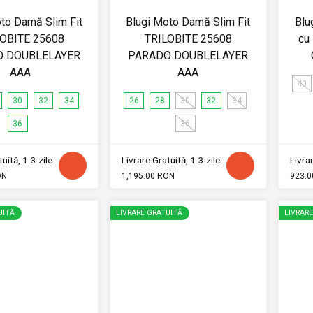
to Damă Slim Fit
Blugi Moto Damă Slim Fit
Blu
OBITE 25608
TRILOBITE 25608
cu
O DOUBLELAYER
PARADO DOUBLELAYER
AAA
AAA
40
30
32
34
26
28
30
32
34
36
36
uită, 1-3 zile
Livrare Gratuită, 1-3 zile
Livrar
ON
1,195.00 RON
923.0
UITĂ
LIVRARE GRATUITĂ
LIVRAR