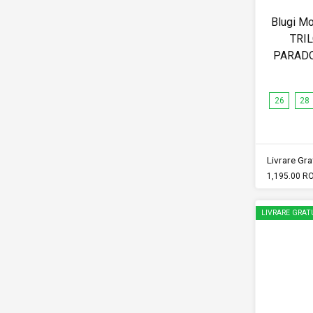
Blugi Mo
TRIL
PARAD
26
28
Livrare Grat
1,195.00 R
LIVRARE GRAT