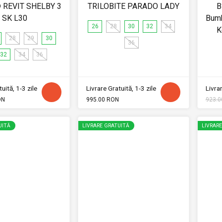
® REVIT SHELBY 3
TRILOBITE PARADO LADY
B
SK L30
Bumb
26
28
30
32
34
K
28
29
30
36
32
34
36
uită, 1-3 zile
Livrare Gratuită, 1-3 zile
Livrar
ON
995.00 RON
923.0
UITĂ
LIVRARE GRATUITĂ
LIVRAR