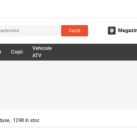
Magazi
Caută
Vehicule
i
Copii
ATV
duse
,
1298
în stoc