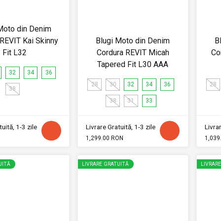
Moto din Denim
REVIT Kai Skinny
Blugi Moto din Denim
B
Fit L32
Cordura REVIT Micah
Co
Tapered Fit L30 AAA
32
34
36
28
30
32
34
36
28
38
38
31
33
uită, 1-3 zile
Livrare Gratuită, 1-3 zile
Livrar
1,299.00 RON
1,039
UITĂ
LIVRARE GRATUITĂ
LIVRAR