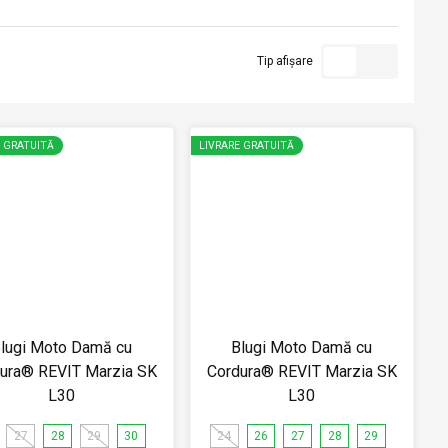
Tip afișare
E GRATUITĂ
LIVRARE GRATUITĂ
lugi Moto Damă cu
Blugi Moto Damă cu
ura® REVIT Marzia SK
Cordura® REVIT Marzia SK
L30
L30
27
28
29
30
24
26
27
28
29