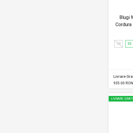
Blugi 
Cordura 
28
30
Livrare Grat
935.00 RON
LIVRARE GRAT