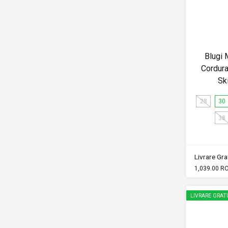
Blugi 
Cordura
Sk
28
30
38
Livrare Grat
1,039.00 R
LIVRARE GRAT