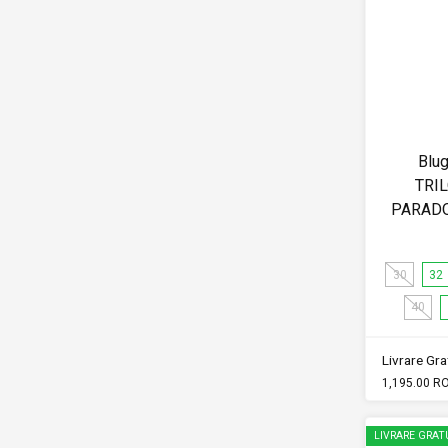
Blug
TRIL
PARAD
30
32
40
Livrare Grat
1,195.00 R
LIVRARE GRAT