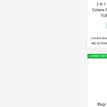
2 în 1
Cotiere
TUB
Livrare Grat
482.00 RON
LIVRARE GRAT
Blugi