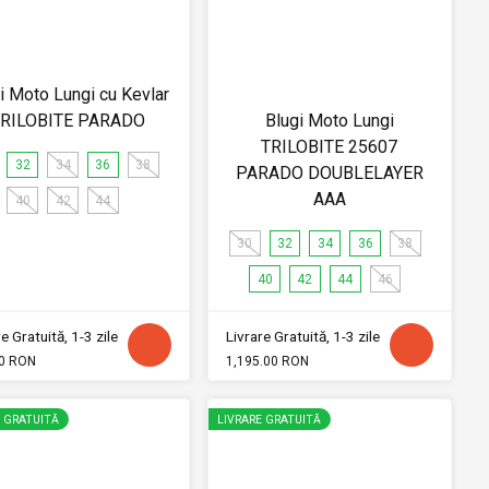
i Moto Lungi cu Kevlar
RILOBITE PARADO
Blugi Moto Lungi
TRILOBITE 25607
32
34
36
38
PARADO DOUBLELAYER
AAA
40
42
44
30
32
34
36
38
40
42
44
46
e Gratuită, 1-3 zile
Livrare Gratuită, 1-3 zile
0 RON
1,195.00 RON
E GRATUITĂ
LIVRARE GRATUITĂ