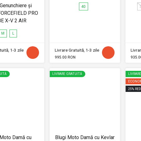
 Genunchiere și
40
 FORCEFIELD PRO
E X-V 2 AIR
M
L
uită, 1-3 zile
Livrare Gratuită, 1-3 zile
Livrar
995.00 RON
935.0
UITĂ
LIVRARE GRATUITĂ
LIVRAR
ECONOM
25
%
RED
 Moto Damă cu
Blugi Moto Damă cu Kevlar