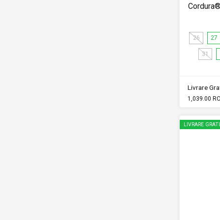
Cordura
26
27
31
Livrare Grat
1,039.00 R
LIVRARE GRAT