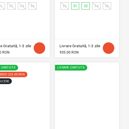
31
32
34
36
30
31
32
34
36
e Gratuită, 1-3 zile
Livrare Gratuită, 1-3 zile
0 RON
935.00 RON
E GRATUITĂ
LIVRARE GRATUITĂ
ISIȚI
233.00 RON
UCERE