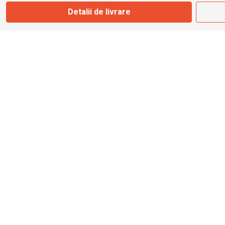
Detalii de livrare
info@bbmoto.ro
Magazin
Otopeni
Str. Ferme D Nr. 2
Otopeni, Ilfov
Marți - Sâmbătă: 10:00 - 18:00
0755 141 155