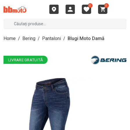
0
0
Home
/
Bering
/
Pantaloni
/
Blugi Moto Damă
LIVRARE GRATUITĂ