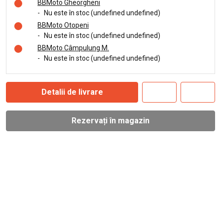
BBMoto Gheorgheni
-
Nu este în stoc (undefined undefined)
BBMoto Otopeni
-
Nu este în stoc (undefined undefined)
BBMoto Câmpulung M.
-
Nu este în stoc (undefined undefined)
Detalii de livrare
Rezervați în magazin