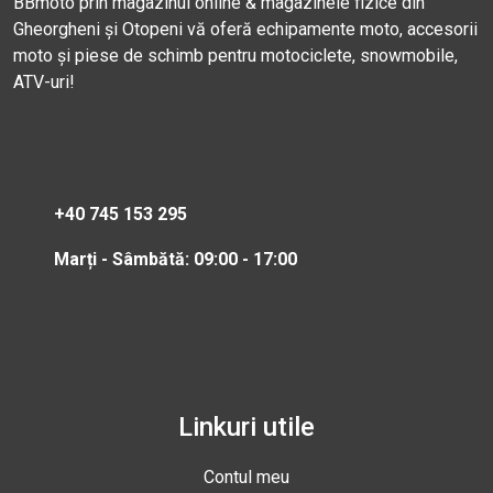
BBmoto prin magazinul online & magazinele fizice din
Gheorgheni și Otopeni vă oferă echipamente moto, accesorii
moto și piese de schimb pentru motociclete, snowmobile,
ATV-uri!
+40 745 153 295
Marți - Sâmbătă: 09:00 - 17:00
Linkuri utile
Contul meu