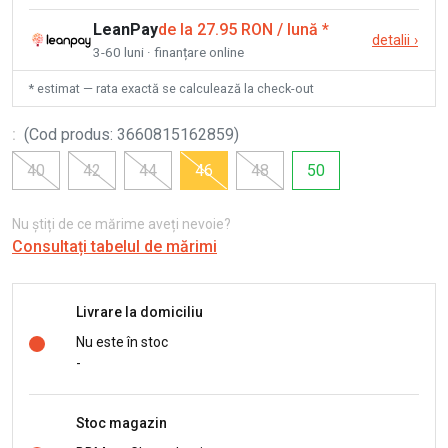
LeanPay
de la 27.95 RON / lună
*
detalii
›
3-60 luni · finanțare online
* estimat — rata exactă se calculează la check-out
:
(
Cod produs
:
3660815162859
)
40
42
44
46
48
50
Nu știți de ce mărime aveți nevoie?
Consultați tabelul de mărimi
Livrare la domiciliu
Nu este în stoc
-
Stoc magazin