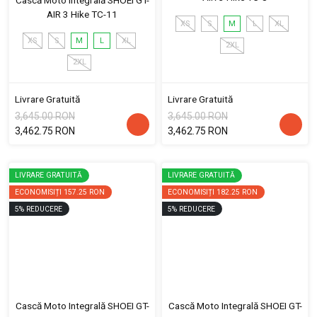
Cască Moto Integrală SHOEI GT-
AIR 3 Hike TC-11
XS
S
M
L
XL
XS
S
M
L
XL
2XL
2XL
Livrare Gratuită
Livrare Gratuită
3,645.00 RON
3,645.00 RON
3,462.75 RON
3,462.75 RON
LIVRARE GRATUITĂ
LIVRARE GRATUITĂ
ECONOMISIȚI
157.25 RON
ECONOMISIȚI
182.25 RON
5
%
REDUCERE
5
%
REDUCERE
Cască Moto Integrală SHOEI GT-
Cască Moto Integrală SHOEI GT-