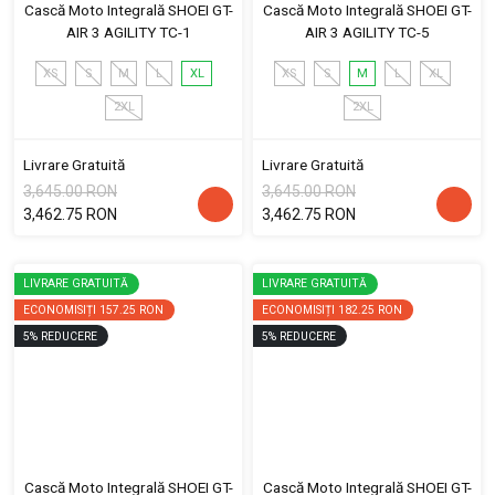
Cască Moto Integrală SHOEI GT-
Cască Moto Integrală SHOEI GT-
AIR 3 AGILITY TC-1
AIR 3 AGILITY TC-5
XS
S
M
L
XL
XS
S
M
L
XL
2XL
2XL
Livrare Gratuită
Livrare Gratuită
3,645.00 RON
3,645.00 RON
3,462.75 RON
3,462.75 RON
LIVRARE GRATUITĂ
LIVRARE GRATUITĂ
ECONOMISIȚI
157.25 RON
ECONOMISIȚI
182.25 RON
5
%
REDUCERE
5
%
REDUCERE
Cască Moto Integrală SHOEI GT-
Cască Moto Integrală SHOEI GT-