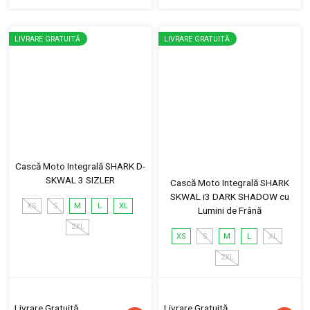
LIVRARE GRATUITĂ
LIVRARE GRATUITĂ
Cască Moto Integrală SHARK D-
SKWAL 3 SIZLER
Cască Moto Integrală SHARK
SKWAL i3 DARK SHADOW cu
XS
S
M
L
XL
Lumini de Frână
2XL
XS
S
M
L
XL
2XL
Livrare Gratuită
Livrare Gratuită