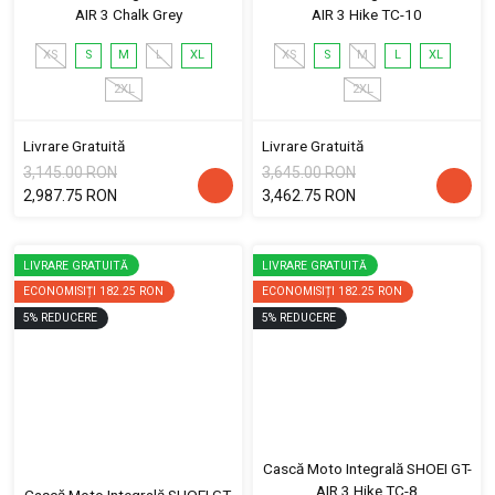
AIR 3 Chalk Grey
AIR 3 Hike TC-10
XS
S
M
L
XL
XS
S
M
L
XL
2XL
2XL
Livrare Gratuită
Livrare Gratuită
3,145.00 RON
3,645.00 RON
2,987.75 RON
3,462.75 RON
LIVRARE GRATUITĂ
LIVRARE GRATUITĂ
ECONOMISIȚI
182.25 RON
ECONOMISIȚI
182.25 RON
5
%
REDUCERE
5
%
REDUCERE
Cască Moto Integrală SHOEI GT-
AIR 3 Hike TC-8