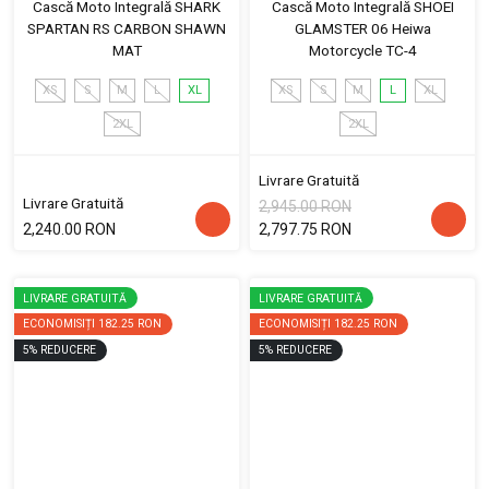
Cască Moto Integrală SHARK
Cască Moto Integrală SHOEI
SPARTAN RS CARBON SHAWN
GLAMSTER 06 Heiwa
MAT
Motorcycle TC-4
XS
S
M
L
XL
XS
S
M
L
XL
2XL
2XL
Livrare Gratuită
Livrare Gratuită
2,945.00 RON
2,240.00 RON
2,797.75 RON
LIVRARE GRATUITĂ
LIVRARE GRATUITĂ
ECONOMISIȚI
182.25 RON
ECONOMISIȚI
182.25 RON
5
%
REDUCERE
5
%
REDUCERE