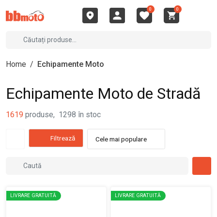
0
0
Home
/
Echipamente Moto
Echipamente Moto de Stradă
1619
produse
,
1298
în stoc
Filtrează
Cele mai populare
LIVRARE GRATUITĂ
LIVRARE GRATUITĂ