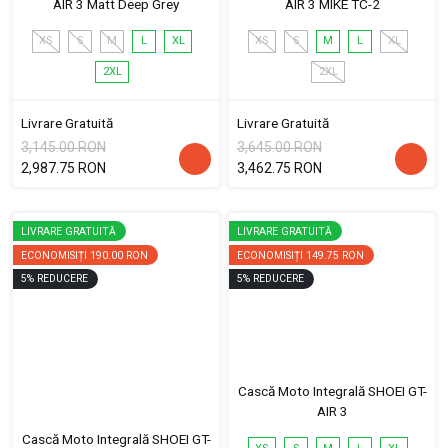
AIR 3 Matt Deep Grey
AIR 3 MIKE TC-2
XS
S
M
L
XL
XS
S
M
L
XL
2XL
2XL
Livrare Gratuită
Livrare Gratuită
3,145.00 RON
3,645.00 RON
2,987.75 RON
3,462.75 RON
LIVRARE GRATUITĂ
LIVRARE GRATUITĂ
ECONOMISIȚI
190.00 RON
ECONOMISIȚI
149.75 RON
5
%
REDUCERE
5
%
REDUCERE
Cască Moto Integrală SHOEI GT-
AIR 3
Cască Moto Integrală SHOEI GT-