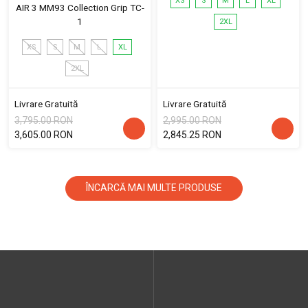
XS
S
M
L
XL
AIR 3 MM93 Collection Grip TC-
1
2XL
XS
S
M
L
XL
2XL
Livrare Gratuită
Livrare Gratuită
3,795.00 RON
2,995.00 RON
3,605.00 RON
2,845.25 RON
ÎNCARCĂ MAI MULTE PRODUSE