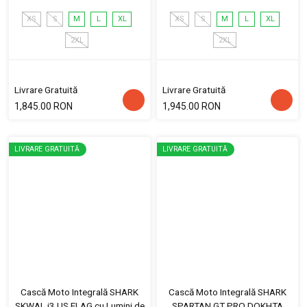
XS
S
M
L
XL
XS
S
M
L
XL
2XL
2XL
Livrare Gratuită
Livrare Gratuită
1,845.00 RON
1,945.00 RON
LIVRARE GRATUITĂ
LIVRARE GRATUITĂ
Cască Moto Integrală SHARK
Cască Moto Integrală SHARK
SKWAL i3 US FLAG cu Lumini de
SPARTAN GT PRO DOKHTA