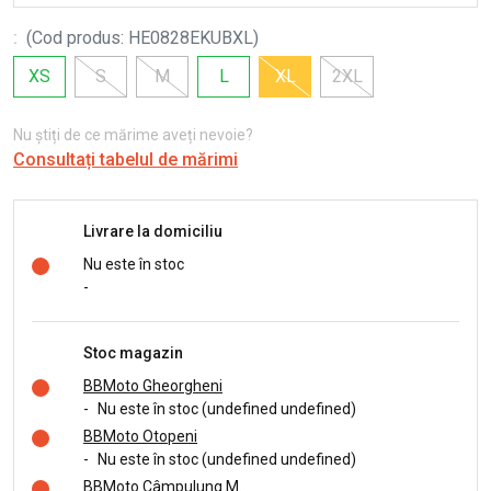
:
(
Cod produs
:
HE0828EKUBXL
)
XS
S
M
L
XL
2XL
Nu știți de ce mărime aveți nevoie?
Consultați tabelul de mărimi
Livrare la domiciliu
Nu este în stoc
-
Stoc magazin
BBMoto Gheorgheni
-
Nu este în stoc (undefined undefined)
BBMoto Otopeni
-
Nu este în stoc (undefined undefined)
BBMoto Câmpulung M.