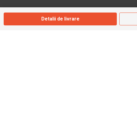
Str. Valea Seacă nr. 5
Câmpulung Moldovenesc, Suceava
Detalii de livrare
Marți - Sâmbătă: 10:00 - 18:00
0728 210 192
campulung.moldovenesc@bbmoto.ro
Magazin
BBMoto ATV
Str. Nicolae Bălcescu Nr. 100