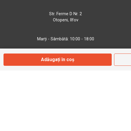
Str. Ferme D Nr. 2
Otopeni, Ilfov
Marți - Sâmbătă: 10:00 - 18:00
0755 141 155
Adăugați în coș
otopeni@bbmoto.ro
Magazin
Câmpulung M.