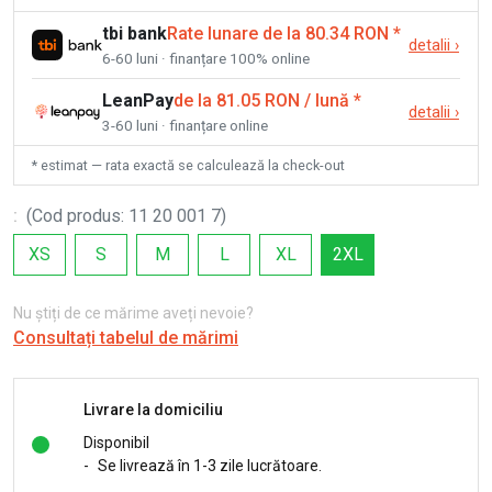
tbi bank
Rate lunare de la 80.34 RON
*
detalii
›
6-60 luni · finanțare 100% online
LeanPay
de la 81.05 RON / lună
*
detalii
›
3-60 luni · finanțare online
* estimat — rata exactă se calculează la check-out
:
(
Cod produs
:
11 20 001 7
)
XS
S
M
L
XL
2XL
Nu știți de ce mărime aveți nevoie?
Consultați tabelul de mărimi
Livrare la domiciliu
Disponibil
-
Se livrează în 1-3 zile lucrătoare.