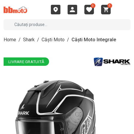
0
0
Home
/
Shark
/
Căști Moto
/
Căști Moto Integrale
LIVRARE GRATUITĂ