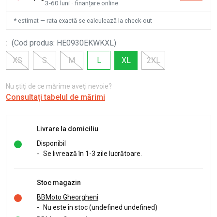
3-60 luni · finanțare online
* estimat — rata exactă se calculează la check-out
:
(
Cod produs
:
HE0930EKWKXL
)
XS
S
M
L
XL
2XL
Nu știți de ce mărime aveți nevoie?
Consultați tabelul de mărimi
Livrare la domiciliu
Disponibil
-
Se livrează în 1-3 zile lucrătoare.
Stoc magazin
BBMoto Gheorgheni
-
Nu este în stoc (undefined undefined)