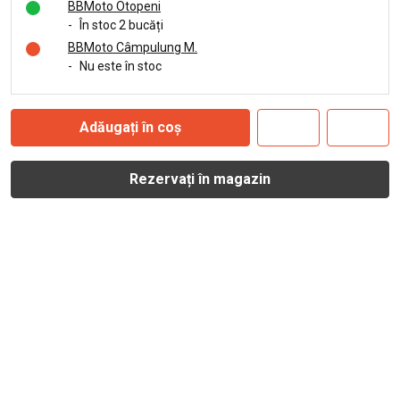
BBMoto Otopeni
-
În stoc 2 bucăți
BBMoto Câmpulung M.
-
Nu este în stoc
Adăugați în coș
Rezervați în magazin