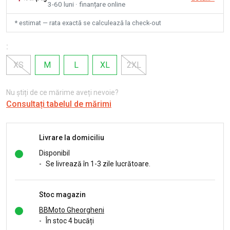
3-60 luni · finanțare online
* estimat — rata exactă se calculează la check-out
:
XS
M
L
XL
2XL
Nu știți de ce mărime aveți nevoie?
Consultați tabelul de mărimi
Livrare la domiciliu
Disponibil
-
Se livrează în 1-3 zile lucrătoare.
Stoc magazin
BBMoto Gheorgheni
-
În stoc 4 bucăți