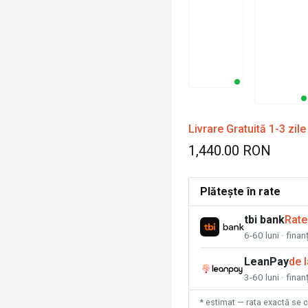
Livrare Gratuită 1-3 zile
1,440.00 RON
Plătește în rate
tbi bank
Rate
6-60 luni · fina
LeanPay
de 
3-60 luni · finan
* estimat — rata exactă se 