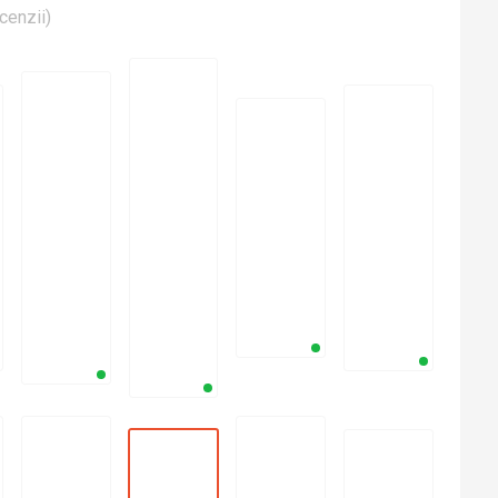
cenzii
)