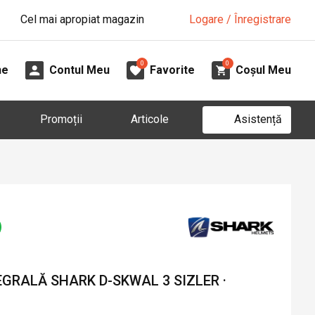
Cel mai apropiat magazin
Logare / Înregistrare
0
0
ne
Contul Meu
Favorite
Coșul Meu
Asistență
Promoții
Articole
GRALĂ SHARK D-SKWAL 3 SIZLER ·