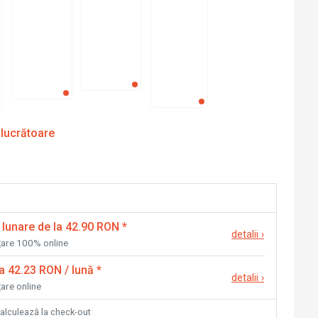
 lucrătoare
 lunare de la 42.90 RON
*
detalii
›
nțare 100% online
la 42.23 RON / lună
*
detalii
›
țare online
calculează la check-out