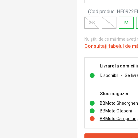
:
(
Cod produs
:
HE0922E
XS
S
M
Nu știți de ce mărime aveți
Consultați tabelul de m
Livrare la domicili
Disponibil
-
Se livr
Stoc magazin
BBMoto Gheorghen
BBMoto Otopeni
-
BBMoto Câmpulung