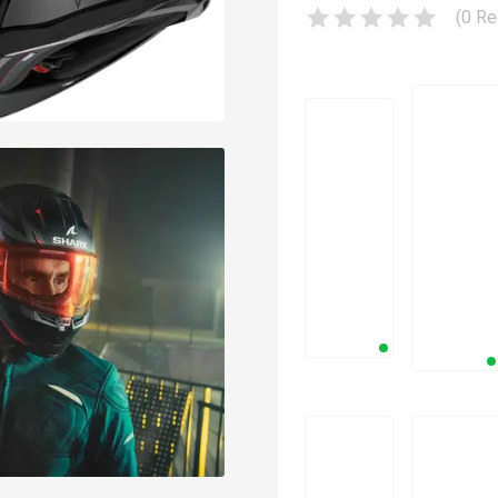
(
0
Re