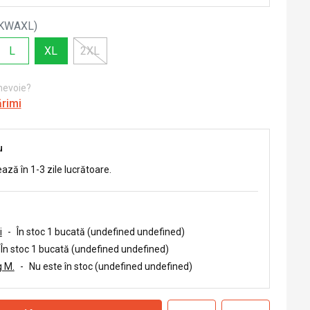
KWAXL
)
L
XL
2XL
 nevoie?
ărimi
u
ează în 1-3 zile lucrătoare.
i
-
În stoc 1 bucată (undefined undefined)
În stoc 1 bucată (undefined undefined)
 M.
-
Nu este în stoc (undefined undefined)