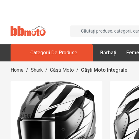
Categorii De Produse
Bărbați
Feme
Home
/
Shark
/
Căști Moto
/
Căști Moto Integrale