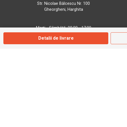
Str. Nicolae Bălcescu Nr. 100
Gheorgheni, Harghita
Marți - Sâmbătă: 09:00 - 17:00
Detalii de livrare
0745 153 295
info@bbmoto.ro
Magazin
Otopeni
Str. Ferme D Nr. 2
Otopeni, Ilfov