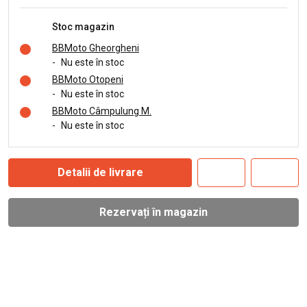
Stoc magazin
BBMoto Gheorgheni
-
Nu este în stoc
BBMoto Otopeni
-
Nu este în stoc
BBMoto Câmpulung M.
-
Nu este în stoc
Detalii de livrare
Rezervați în magazin