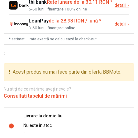
tbi bank
Rate lunare de la 30.11 RON
*
detalii
›
6-60 luni · finanțare 100% online
LeanPay
de la 28.98 RON / lună
*
detalii
›
3-60 luni · finanțare online
* estimat — rata exactă se calculează la check-out
:
!
Acest produs nu mai face parte din oferta BBMoto.
Nu știți de ce mărime aveți nevoie?
Consultați tabelul de mărimi
Livrare la domiciliu
Nu este în stoc
-