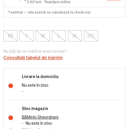
3-60 luni · finanțare online
* estimat — rata exactă se calculează la check-out
:
XS
S
M
L
XL
2XL
Nu știți de ce mărime aveți nevoie?
Consultați tabelul de mărimi
Livrare la domiciliu
Nu este în stoc
-
Stoc magazin
BBMoto Gheorgheni
-
Nu este în stoc