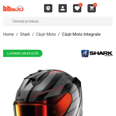
0
0
Home
/
Shark
/
Căști Moto
/
Căști Moto Integrale
LIVRARE GRATUITĂ