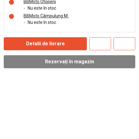
BBMoto Otopeni
-
Nu este în stoc
BBMoto Câmpulung M.
-
Nu este în stoc
Detalii de livrare
Rezervați în magazin