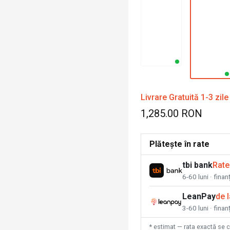
Livrare Gratuită 1-3 zile
1,285.00 RON
Plătește în rate
tbi bank
Rate
6-60 luni · fina
LeanPay
de 
3-60 luni · finan
* estimat — rata exactă se 