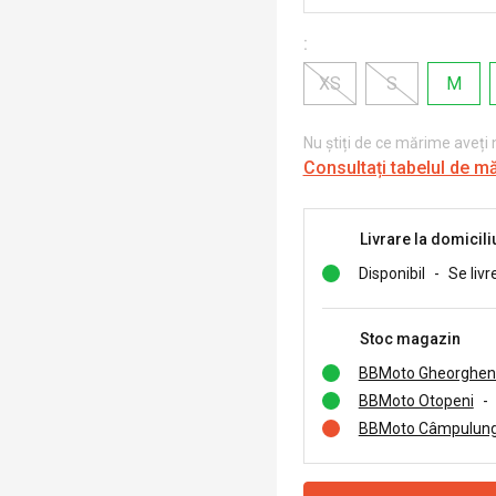
:
XS
S
M
Nu știți de ce mărime aveți
Consultați tabelul de m
Livrare la domicili
Disponibil
-
Se livr
Stoc magazin
BBMoto Gheorghen
BBMoto Otopeni
-
BBMoto Câmpulung