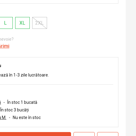
L
XL
2XL
 nevoie?
ărimi
u
ează în 1-3 zile lucrătoare.
i
-
În stoc 1 bucată
În stoc 3 bucăți
 M.
-
Nu este în stoc