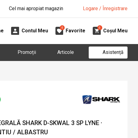
Cel mai apropiat magazin
Logare / Înregistrare
0
0
ne
Contul Meu
Favorite
Coșul Meu
Asistență
Promoții
Articole
GRALĂ SHARK D-SKWAL 3 SP LYNE ·
NTIU / ALBASTRU