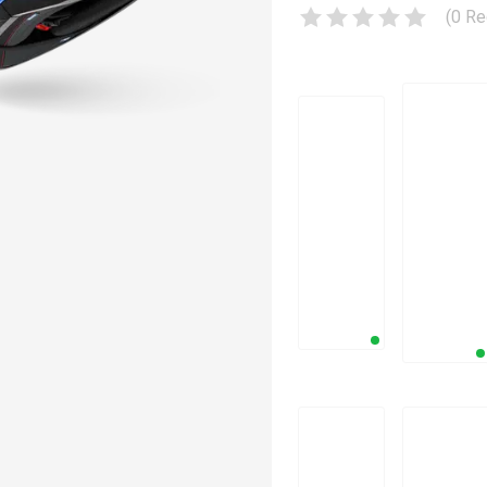
(
0
Re