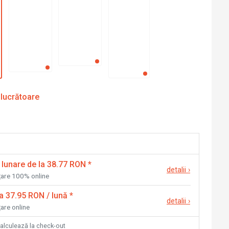
 lucrătoare
 lunare de la 38.77 RON
*
detalii
›
nțare 100% online
la 37.95 RON / lună
*
detalii
›
țare online
calculează la check-out