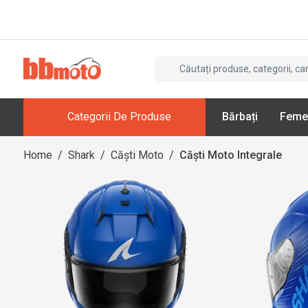
Categorii De Produse
Bărbați
Feme
Home
/
Shark
/
Căști Moto
/
Căști Moto Integrale