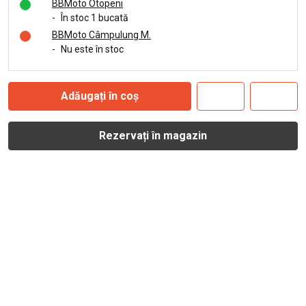
BBMoto Otopeni
-
În stoc 1 bucată
BBMoto Câmpulung M.
-
Nu este în stoc
Adăugați în coș
Rezervați în magazin