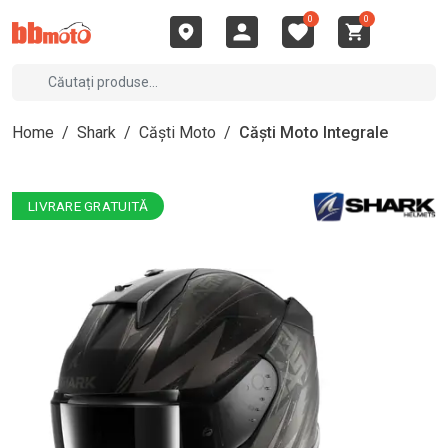
0
0
Home
/
Shark
/
Căști Moto
/
Căști Moto Integrale
LIVRARE GRATUITĂ