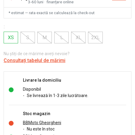
3-60 luni · finanțare online
* estimat — rata exactă se calculează la check-out
:
XS
S
M
L
XL
2XL
Nu știți de ce mărime aveți nevoie?
Consultați tabelul de mărimi
Livrare la domiciliu
Disponibil
-
Se livrează în 1-3 zile lucrătoare.
Stoc magazin
BBMoto Gheorgheni
-
Nu este în stoc