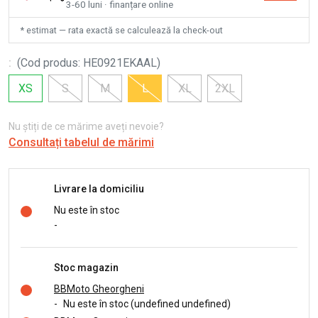
3-60 luni · finanțare online
* estimat — rata exactă se calculează la check-out
:
(
Cod produs
:
HE0921EKAAL
)
XS
S
M
L
XL
2XL
Nu știți de ce mărime aveți nevoie?
Consultați tabelul de mărimi
Livrare la domiciliu
Nu este în stoc
-
Stoc magazin
BBMoto Gheorgheni
-
Nu este în stoc (undefined undefined)