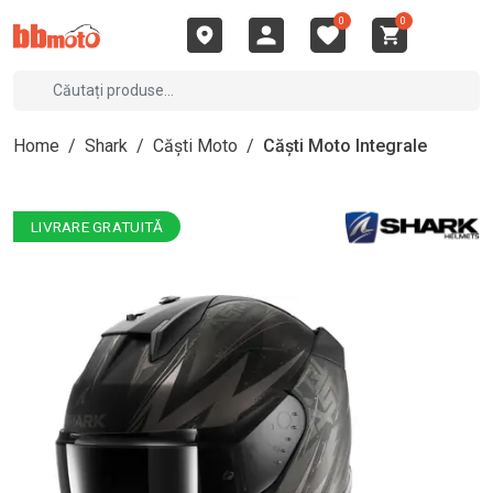
0
0
Home
/
Shark
/
Căști Moto
/
Căști Moto Integrale
LIVRARE GRATUITĂ