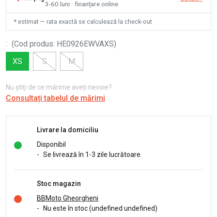
3-60 luni · finanțare online
* estimat — rata exactă se calculează la check-out
:
(
Cod produs
:
HE0926EWVAXS
)
XS
S
M
Nu știți de ce mărime aveți nevoie?
Consultați tabelul de mărimi
Livrare la domiciliu
Disponibil
-
Se livrează în 1-3 zile lucrătoare.
Stoc magazin
BBMoto Gheorgheni
-
Nu este în stoc (undefined undefined)