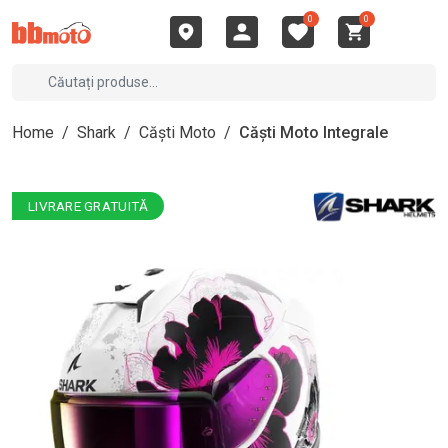
0
0
Home
/
Shark
/
Căști Moto
/
Căști Moto Integrale
LIVRARE GRATUITĂ