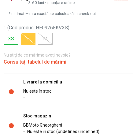
3-60 luni · finanțare online
* estimat — rata exactă se calculează la check-out
:
(
Cod produs
:
HE0926EKVXS
)
XS
S
M
Nu știți de ce mărime aveți nevoie?
Consultați tabelul de mărimi
Livrare la domiciliu
Nu este în stoc
-
Stoc magazin
BBMoto Gheorgheni
-
Nu este în stoc (undefined undefined)