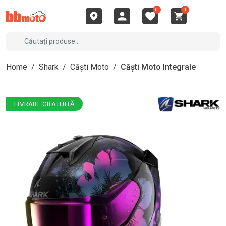
0
0
Home
/
Shark
/
Căști Moto
/
Căști Moto Integrale
LIVRARE GRATUITĂ