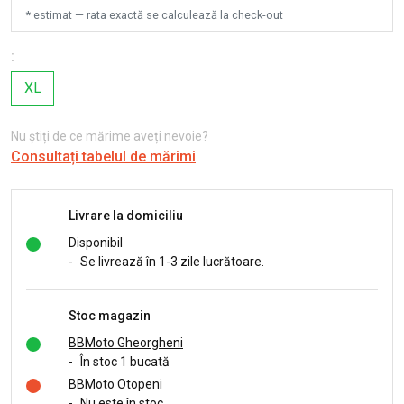
* estimat — rata exactă se calculează la check-out
:
XL
Nu știți de ce mărime aveți nevoie?
Consultați tabelul de mărimi
Livrare la domiciliu
Disponibil
-
Se livrează în 1-3 zile lucrătoare.
Stoc magazin
BBMoto Gheorgheni
-
În stoc 1 bucată
BBMoto Otopeni
-
Nu este în stoc