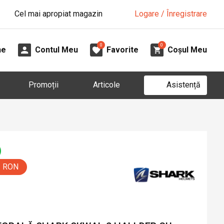
Cel mai apropiat magazin
Logare / Înregistrare
0
0
ne
Contul Meu
Favorite
Coșul Meu
Asistență
Promoții
Articole
0 RON