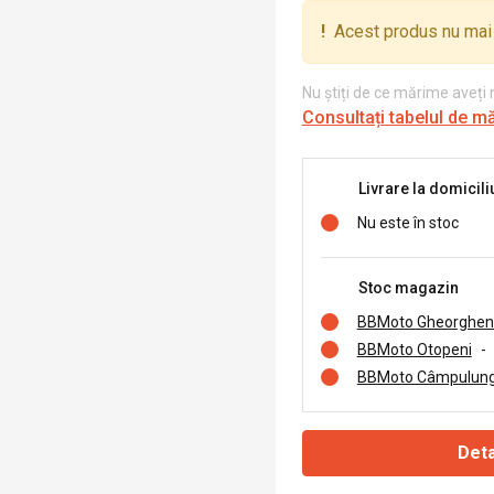
!
Acest produs nu mai 
Nu știți de ce mărime aveți
Consultați tabelul de m
Livrare la domicili
Nu este în stoc
Stoc magazin
BBMoto Gheorghen
BBMoto Otopeni
-
BBMoto Câmpulung
Deta