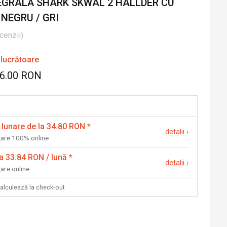
GRALĂ SHARK SKWAL 2 HALLDER CU
 NEGRU / GRI
cenzii
)
 lucrătoare
36.00 RON
 lunare de la 34.80 RON
*
detalii
›
nțare 100% online
la 33.84 RON / lună
*
detalii
›
țare online
calculează la check-out