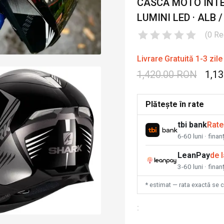
CASCĂ MOTO INTE
LUMINI LED · ALB /
(
0
Re
Livrare Gratuită 1-3 zile
1,420.00 RON
1,1
Plătește în rate
tbi bank
Rate
6-60 luni · fina
LeanPay
de 
3-60 luni · finan
* estimat — rata exactă se 
: