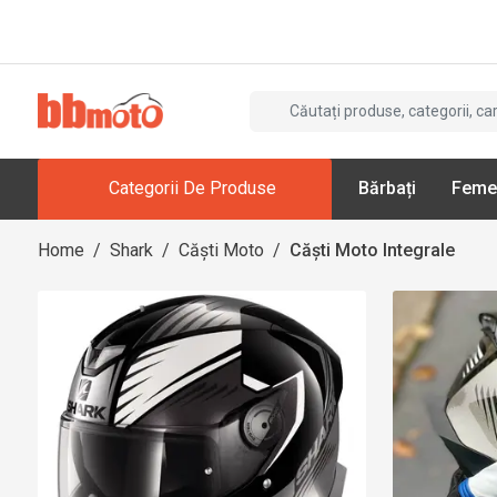
Categorii De Produse
Bărbați
Feme
Home
/
Shark
/
Căști Moto
/
Căști Moto Integrale