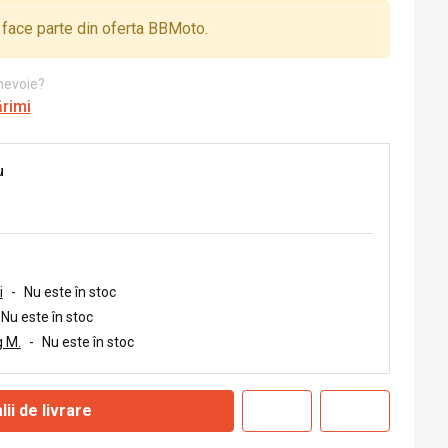
face parte din oferta BBMoto.
 nevoie?
ărimi
u
i
-
Nu este în stoc
Nu este în stoc
 M.
-
Nu este în stoc
lii de livrare