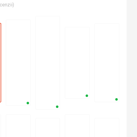
cenzii
)