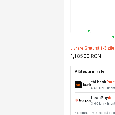
Livrare Gratuită 1-3 zile
1,185.00 RON
Plătește în rate
tbi bank
Rate
6-60 luni · fina
LeanPay
de 
3-60 luni · finan
* estimat — rata exactă se 