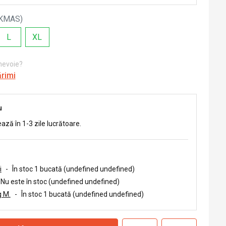
KMAS
)
L
XL
 nevoie?
ărimi
u
ează în 1-3 zile lucrătoare.
i
-
În stoc 1 bucată (undefined undefined)
Nu este în stoc (undefined undefined)
 M.
-
În stoc 1 bucată (undefined undefined)