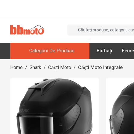
Categorii De Produse
Bărbați
Feme
Home
/
Shark
/
Căști Moto
/
Căști Moto Integrale