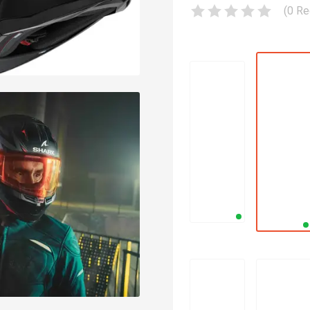
(
0
Re