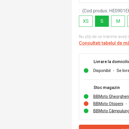
:
(
Cod produs
:
HE0901E
XS
S
M
Nu știți de ce mărime aveți
Consultați tabelul de m
Livrare la domicili
Disponibil
-
Se livr
Stoc magazin
BBMoto Gheorghen
BBMoto Otopeni
-
BBMoto Câmpulung