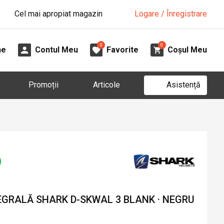
Cel mai apropiat magazin
Logare / Înregistrare
0
0
ne
Contul Meu
Favorite
Coșul Meu
Asistență
Promoții
Articole
GRALĂ SHARK D-SKWAL 3 BLANK · NEGRU