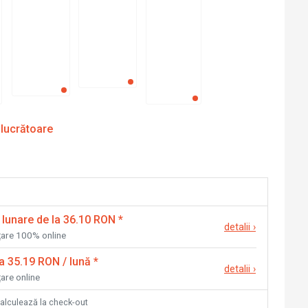
 lucrătoare
 lunare de la 36.10 RON
*
detalii
›
nțare 100% online
la 35.19 RON / lună
*
detalii
›
țare online
calculează la check-out