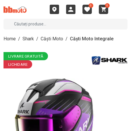
0
0
Home
/
Shark
/
Căști Moto
/
Căști Moto Integrale
LIVRARE GRATUITĂ
LICHIDARE