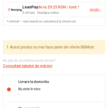
LeanPay
de la 29.25 RON / lună
*
detalii
›
3-60 luni · finanțare online
* estimat — rata exactă se calculează la check-out
:
!
Acest produs nu mai face parte din oferta BBMoto.
Nu știți de ce mărime aveți nevoie?
Consultați tabelul de mărimi
Livrare la domiciliu
Nu este în stoc
-