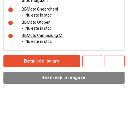
Stoc magazin
BBMoto Gheorgheni
-
Nu este în stoc
BBMoto Otopeni
-
Nu este în stoc
BBMoto Câmpulung M.
-
Nu este în stoc
Detalii de livrare
Rezervați în magazin