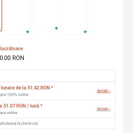
 lucrătoare
60.00 RON
 lunare de la 51.42 RON
*
detalii
›
nțare 100% online
la 51.07 RON / lună
*
detalii
›
țare online
calculează la check-out