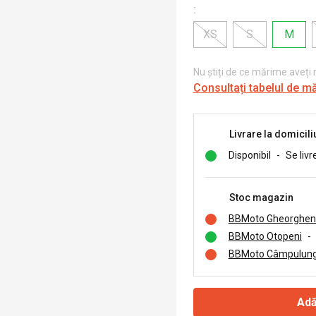
:
XS
S
M
Nu știți de ce mărime aveți
Consultați tabelul de m
Livrare la domicili
Disponibil
-
Se livr
Stoc magazin
BBMoto Gheorghen
BBMoto Otopeni
-
BBMoto Câmpulung
Adă