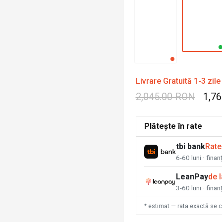
Livrare Gratuită 1-3 zile
2,045.00 RON
1,7
Plătește în rate
tbi bank
Rate
6-60 luni · fina
LeanPay
de 
3-60 luni · finan
* estimat — rata exactă se 