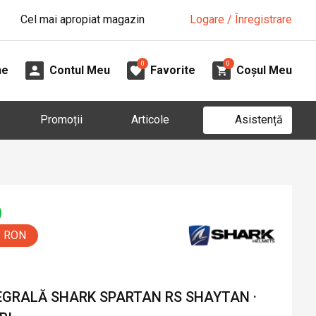
Cel mai apropiat magazin
Logare / Înregistrare
0
0
ne
Contul Meu
Favorite
Coșul Meu
Asistență
Promoții
Articole
0 RON
GRALĂ SHARK SPARTAN RS SHAYTAN ·