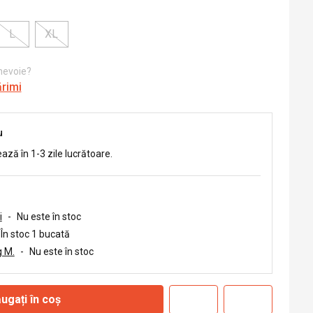
L
XL
 nevoie?
ărimi
u
ează în 1-3 zile lucrătoare.
i
-
Nu este în stoc
În stoc 1 bucată
 M.
-
Nu este în stoc
ugați în coș