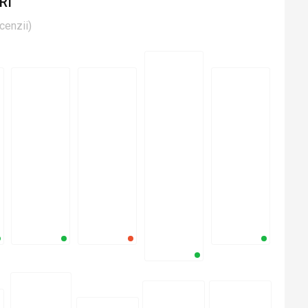
RI
cenzii
)