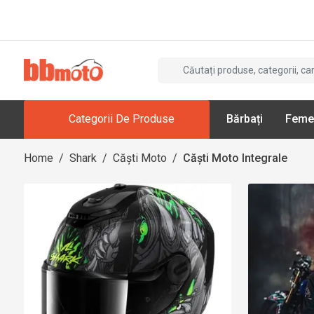
Categorii De Produse
Bărbați
Feme
Home
/
Shark
/
Căști Moto
/
Căști Moto Integrale