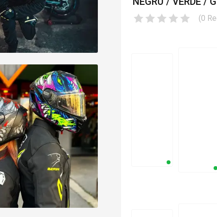
NEGRU / VERDE / G
(
0
Re