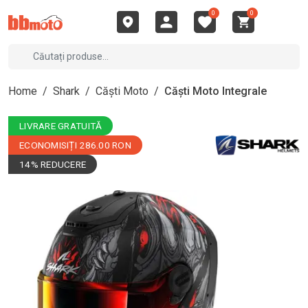
0
0
Home
/
Shark
/
Căști Moto
/
Căști Moto Integrale
LIVRARE GRATUITĂ
ECONOMISIȚI 286.00 RON
14% REDUCERE