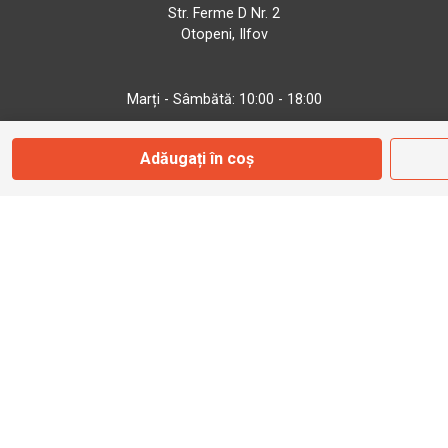
Str. Ferme D Nr. 2
Otopeni, Ilfov
Marți - Sâmbătă: 10:00 - 18:00
Adăugați în coș
0755 141 155
otopeni@bbmoto.ro
Magazin
Câmpulung M.
Str. Valea Seacă nr. 5
Câmpulung Moldovenesc, Suceava