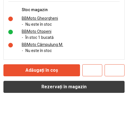
Stoc magazin
BBMoto Gheorgheni
-
Nu este în stoc
BBMoto Otopeni
-
În stoc 1 bucată
BBMoto Câmpulung M.
-
Nu este în stoc
Adăugați în coș
Rezervați în magazin