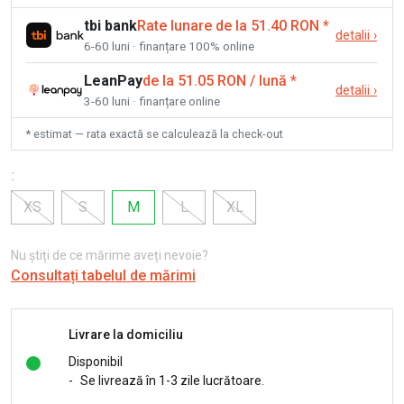
tbi bank
Rate lunare de la 51.40 RON
*
detalii
›
6-60 luni · finanțare 100% online
LeanPay
de la 51.05 RON / lună
*
detalii
›
3-60 luni · finanțare online
* estimat — rata exactă se calculează la check-out
:
XS
S
M
L
XL
Nu știți de ce mărime aveți nevoie?
Consultați tabelul de mărimi
Livrare la domiciliu
Disponibil
-
Se livrează în 1-3 zile lucrătoare.