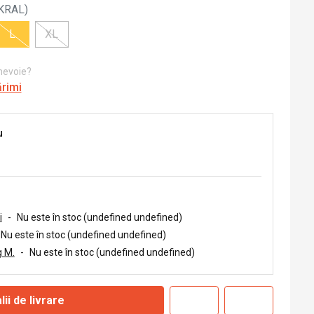
KRAL
)
L
XL
 nevoie?
ărimi
u
i
-
Nu este în stoc (undefined undefined)
Nu este în stoc (undefined undefined)
 M.
-
Nu este în stoc (undefined undefined)
lii de livrare