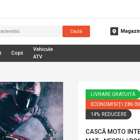
Magazi
Caută
Vehicule
i
Copii
ATV
LIVRARE GRATUITĂ
ECONOMISIȚI 286.0
14% REDUCERE
CASCĂ MOTO INT