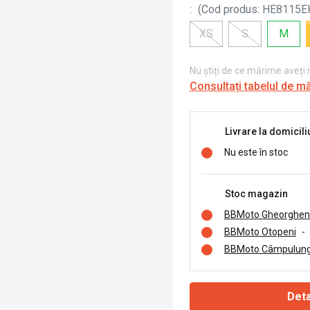
:
(
Cod produs
:
HE8115E
XS
S
M
Nu știți de ce mărime aveți
Consultați tabelul de m
Livrare la domicili
Nu este în stoc
Stoc magazin
BBMoto Gheorghen
BBMoto Otopeni
-
BBMoto Câmpulung
Deta