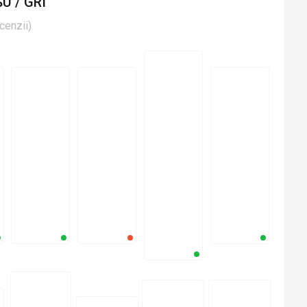
U / GRI
cenzii
)