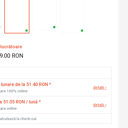
 lucrătoare
59.00 RON
 lunare de la 51.40 RON
*
detalii
›
nțare 100% online
la 51.05 RON / lună
*
detalii
›
țare online
calculează la check-out