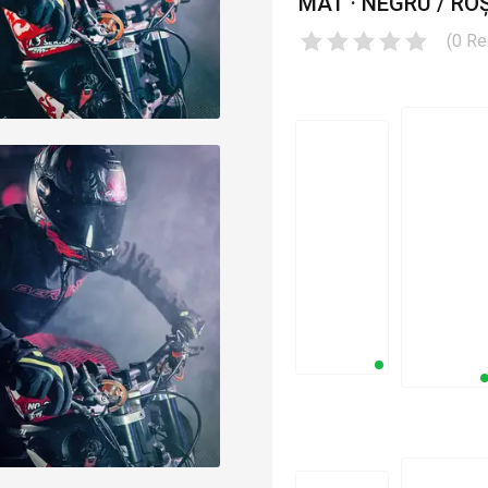
MAT · NEGRU / ROȘ
(
0
Re