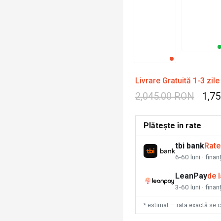
Livrare Gratuită 1-3 zile
2,045.00 RON
1,7
Plătește în rate
tbi bank
Rate
6-60 luni · fina
LeanPay
de 
3-60 luni · finan
* estimat — rata exactă se 