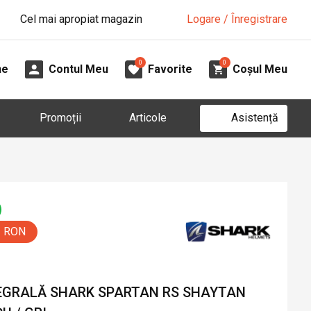
Cel mai apropiat magazin
Logare / Înregistrare
0
0
ne
Contul Meu
Favorite
Coșul Meu
Asistență
Promoții
Articole
0 RON
EGRALĂ SHARK SPARTAN RS SHAYTAN