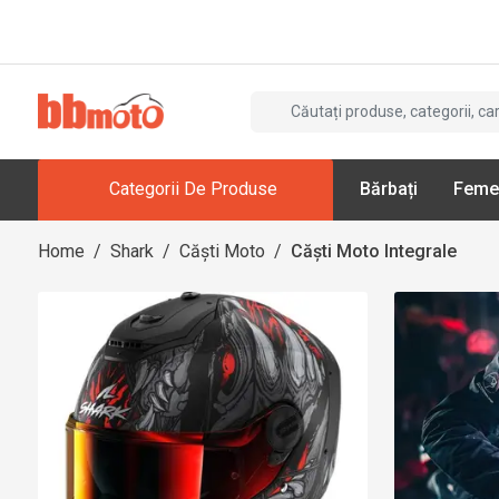
Categorii De Produse
Bărbați
Feme
Home
/
Shark
/
Căști Moto
/
Căști Moto Integrale