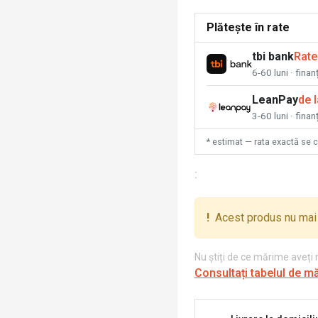
Plătește în rate
tbi bank
Rate
6-60 luni · fina
LeanPay
de 
3-60 luni · finan
* estimat — rata exactă se 
:
!
Acest produs nu mai 
Nu știți de ce mărime aveți
Consultați tabelul de m