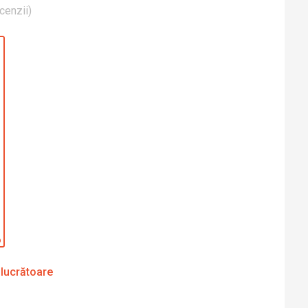
cenzii
)
 lucrătoare