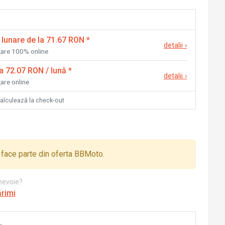
 lunare de la 71.67 RON
*
detalii
›
nțare 100% online
la 72.07 RON / lună
*
detalii
›
țare online
calculează la check-out
face parte din oferta BBMoto.
 nevoie?
ărimi