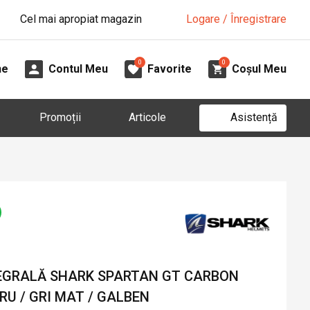
Cel mai apropiat magazin
Logare / Înregistrare
0
0
ne
Contul Meu
Favorite
Coșul Meu
Asistență
Promoții
Articole
EGRALĂ SHARK SPARTAN GT CARBON
RU / GRI MAT / GALBEN