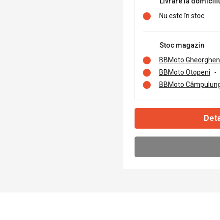
Livrare la domicili
Nu este în stoc
Stoc magazin
BBMoto Gheorghen
BBMoto Otopeni
-
BBMoto Câmpulung
Deta