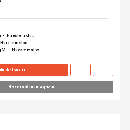
u
i
-
Nu este în stoc
Nu este în stoc
 M.
-
Nu este în stoc
lii de livrare
Rezervați în magazin