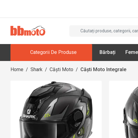
Categorii De Produse
Bărbați
Feme
Home
/
Shark
/
Căști Moto
/
Căști Moto Integrale