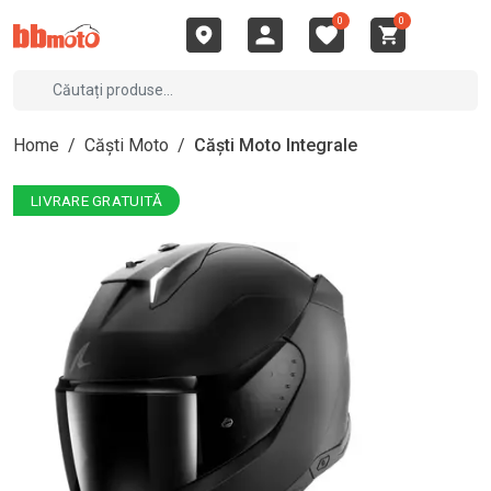
0
0
Home
/
Căști Moto
/
Căști Moto Integrale
LIVRARE GRATUITĂ