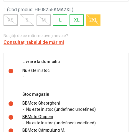
:
(
Cod produs
:
HE0825EKMA2XL
)
XS
S
M
L
XL
2XL
Nu știți de ce mărime aveți nevoie?
Consultați tabelul de mărimi
Livrare la domiciliu
Nu este în stoc
-
Stoc magazin
BBMoto Gheorgheni
-
Nu este în stoc (undefined undefined)
BBMoto Otopeni
-
Nu este în stoc (undefined undefined)
BBMoto Câmpulung M.