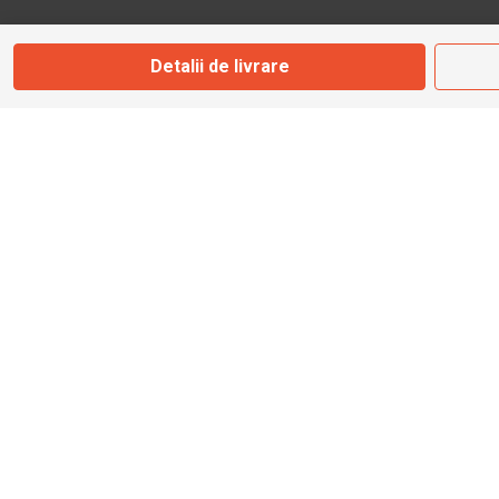
Str. Valea Seacă nr. 5
Câmpulung Moldovenesc, Suceava
Detalii de livrare
Marți - Sâmbătă: 10:00 - 18:00
0728 210 192
campulung.moldovenesc@bbmoto.ro
Magazin
BBMoto ATV
Str. Nicolae Bălcescu Nr. 100