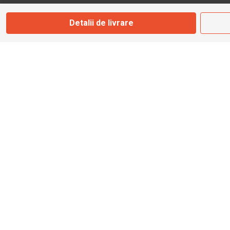
Str. Ferme D Nr. 2
Detalii de livrare
Otopeni, Ilfov
Marți - Sâmbătă: 10:00 - 18:00
0755 141 155
otopeni@bbmoto.ro
Magazin
Câmpulung M.