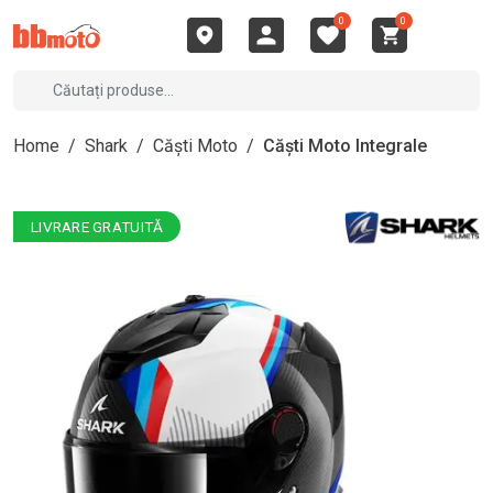
0
0
Home
/
Shark
/
Căști Moto
/
Căști Moto Integrale
LIVRARE GRATUITĂ