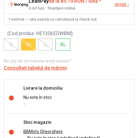
LeanPay
de la 85.19 RON / lună
*
detalii
›
3-60 luni · finanțare online
* estimat — rata exactă se calculează la check-out
:
(
Cod produs
:
HE1306EDWBM
)
S
M
L
XL
Nu știți de ce mărime aveți nevoie?
Consultați tabelul de mărimi
Livrare la domiciliu
Nu este în stoc
-
Stoc magazin
BBMoto Gheorgheni