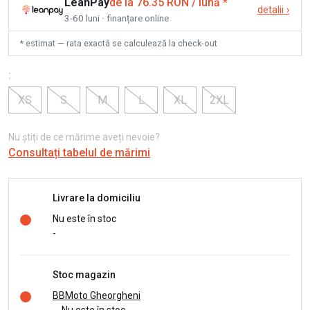
LeanPay
de la 76.35 RON / lună
*
detalii
›
3-60 luni · finanțare online
* estimat — rata exactă se calculează la check-out
:
XS
S
M
L
XL
2XL
Nu știți de ce mărime aveți nevoie?
Consultați tabelul de mărimi
Livrare la domiciliu
Nu este în stoc
-
Stoc magazin
BBMoto Gheorgheni