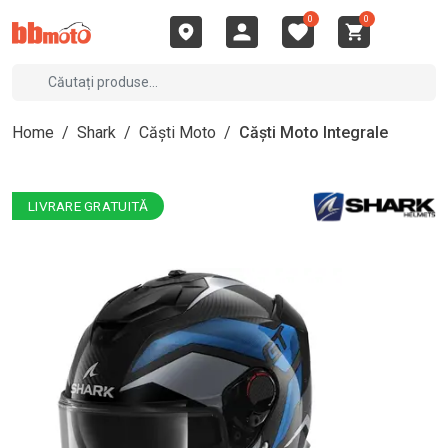
0
0
Home
/
Shark
/
Căști Moto
/
Căști Moto Integrale
LIVRARE GRATUITĂ