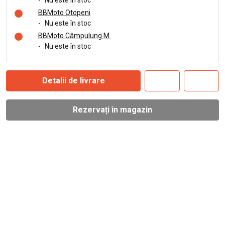
-
Nu este în stoc
BBMoto Otopeni
-
Nu este în stoc
BBMoto Câmpulung M.
-
Nu este în stoc
Detalii de livrare
Rezervați în magazin