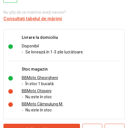
Nu știți de ce mărime aveți nevoie?
Consultați tabelul de mărimi
Livrare la domiciliu
Disponibil
-
Se livrează în 1-3 zile lucrătoare.
Stoc magazin
BBMoto Gheorgheni
-
În stoc 1 bucată
BBMoto Otopeni
-
Nu este în stoc
BBMoto Câmpulung M.
-
Nu este în stoc