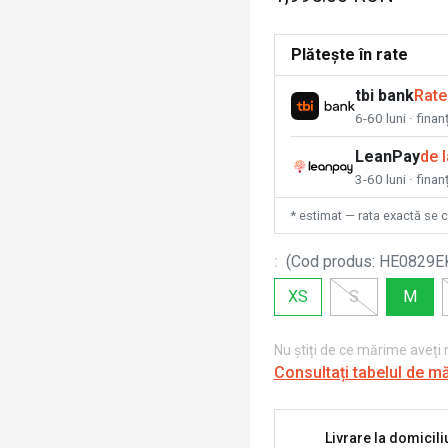
Plătește în rate
tbi bank
Rate
6-60 luni · fina
LeanPay
de 
3-60 luni · finan
* estimat — rata exactă se 
:
(
Cod produs
:
HE0829E
XS
S
M
Nu știți de ce mărime aveți
Consultați tabelul de m
Livrare la domicili