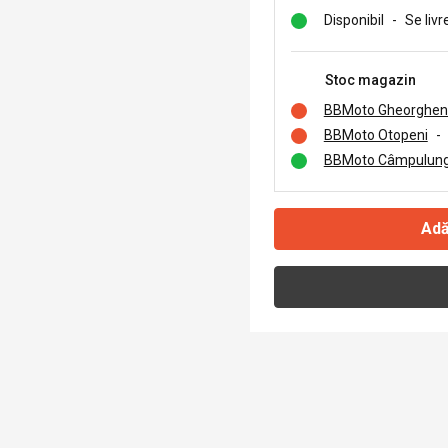
Disponibil
-
Se livr
Stoc magazin
BBMoto Gheorghen
BBMoto Otopeni
-
BBMoto Câmpulung
Adă