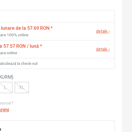
 lunare de la 57.69 RON
*
detalii
›
nțare 100% online
la 57.57 RON / lună
*
detalii
›
țare online
calculează la check-out
KURM
)
L
XL
 nevoie?
ărimi
u