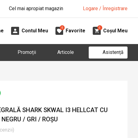
Cel mai apropiat magazin
Logare / Înregistrare
0
0
ne
Contul Meu
Favorite
Coșul Meu
Asistență
Promoții
Articole
GRALĂ SHARK SKWAL I3 HELLCAT CU
 NEGRU / GRI / ROȘU
cenzii
)