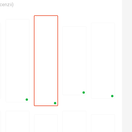
cenzii
)