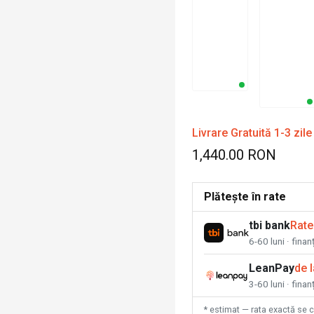
Livrare Gratuită 1-3 zile
1,440.00 RON
Plătește în rate
tbi bank
Rate
6-60 luni · fina
LeanPay
de 
3-60 luni · finan
* estimat — rata exactă se 