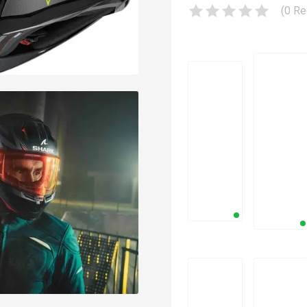
(
0
Re