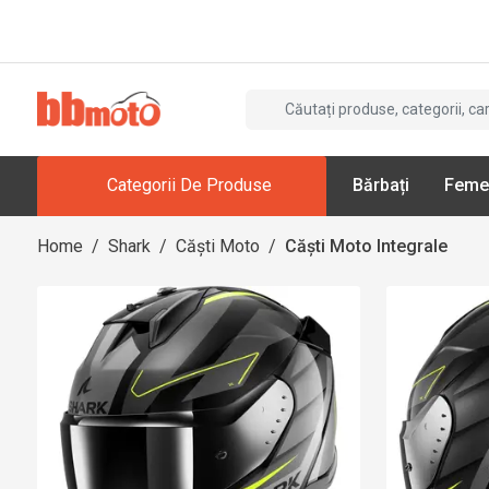
Categorii De Produse
Bărbați
Feme
Home
/
Shark
/
Căști Moto
/
Căști Moto Integrale