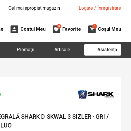
Cel mai apropiat magazin
Logare / Înregistrare
0
0
ne
Contul Meu
Favorite
Coșul Meu
Asistență
Promoții
Articole
RALĂ SHARK D-SKWAL 3 SIZLER · GRI /
FLUO