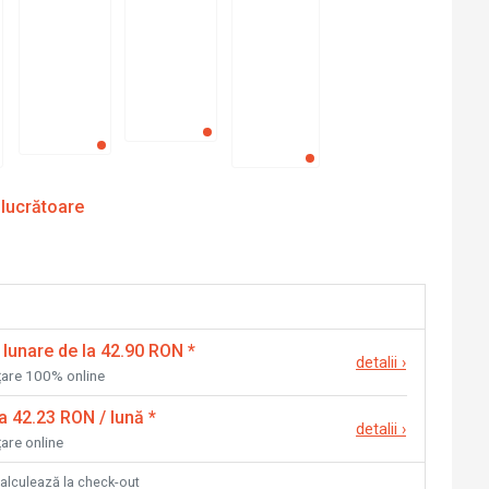
 lucrătoare
 lunare de la 42.90 RON
*
detalii
›
nțare 100% online
la 42.23 RON / lună
*
detalii
›
țare online
calculează la check-out