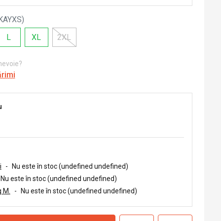
KAYXS
)
L
XL
2XL
 nevoie?
ărimi
u
i
-
Nu este în stoc (undefined undefined)
Nu este în stoc (undefined undefined)
 M.
-
Nu este în stoc (undefined undefined)