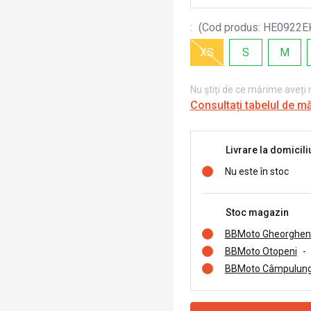
:
(
Cod produs
:
HE0922E
XS
S
M
Nu știți de ce mărime aveți
Consultați tabelul de m
Livrare la domicili
Nu este în stoc
Stoc magazin
BBMoto Gheorghen
BBMoto Otopeni
-
BBMoto Câmpulung