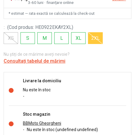
3-60 luni · finanțare online
* estimat — rata exactă se calculează la check-out
:
(
Cod produs
:
HE0922EKAY2XL
)
XS
S
M
L
XL
2XL
Nu știți de ce mărime aveți nevoie?
Consultați tabelul de mărimi
Livrare la domiciliu
Nu este în stoc
-
Stoc magazin
BBMoto Gheorgheni
-
Nu este în stoc (undefined undefined)