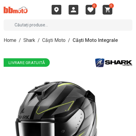
0
0
Home
/
Shark
/
Căști Moto
/
Căști Moto Integrale
LIVRARE GRATUITĂ