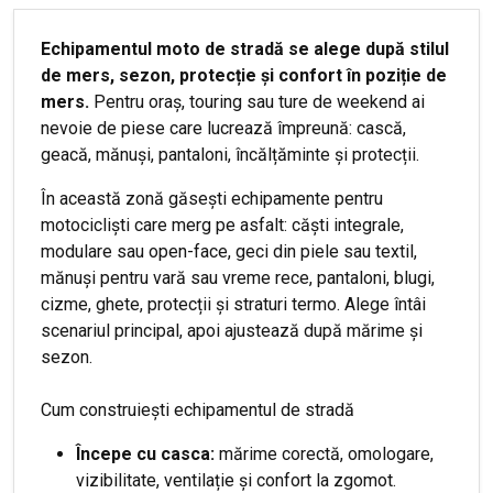
Echipamentul moto de stradă se alege după stilul
de mers, sezon, protecție și confort în poziție de
mers.
Pentru oraș, touring sau ture de weekend ai
nevoie de piese care lucrează împreună: cască,
geacă, mănuși, pantaloni, încălțăminte și protecții.
În această zonă găsești echipamente pentru
motocicliști care merg pe asfalt: căști integrale,
modulare sau open-face, geci din piele sau textil,
mănuși pentru vară sau vreme rece, pantaloni, blugi,
cizme, ghete, protecții și straturi termo. Alege întâi
scenariul principal, apoi ajustează după mărime și
sezon.
Cum construiești echipamentul de stradă
Începe cu casca:
mărime corectă, omologare,
vizibilitate, ventilație și confort la zgomot.