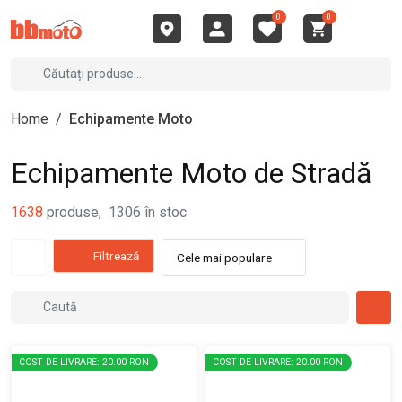
0
0
Home
/
Echipamente Moto
Echipamente Moto de Stradă
1638
produse
,
1306
în stoc
Filtrează
Cele mai populare
COST DE LIVRARE: 20.00 RON
COST DE LIVRARE: 20.00 RON