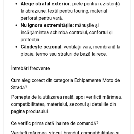
Alege stratul exterior:
piele pentru rezistență
la abraziune, textil pentru touring, material
perforat pentru vară.
Nu ignora extremitățile:
mănușile și
încălțămintea schimbă controlul, confortul și
protecția.
Gândește sezonul:
ventilații vara, membrană la
ploaie, termo sau straturi de bază la rece.
Întrebări frecvente
Cum aleg corect din categoria Echipamente Moto de
Stradă?
Pornește de la utilizarea reală, apoi verifică mărimea,
compatibilitatea, materialul, sezonul și detaliile din
pagina produsului.
Ce verific prima dată înainte de comandă?
Verifică mărimea, stocul, brandul, compatibilitatea și