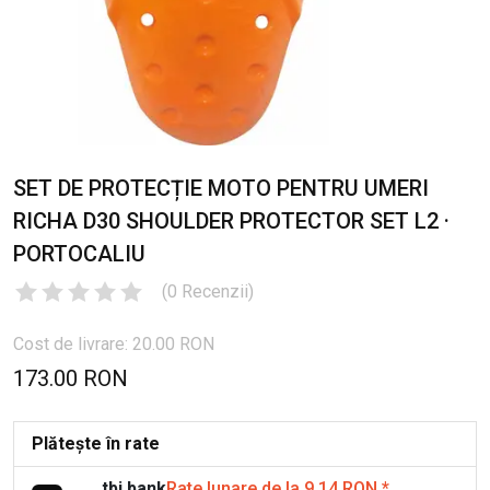
SET DE PROTECȚIE MOTO PENTRU UMERI
RICHA D30 SHOULDER PROTECTOR SET L2 ·
PORTOCALIU
(
0
Recenzii
)
Cost de livrare: 20.00 RON
173.00 RON
Plătește în rate
tbi bank
Rate lunare de la 9.14 RON
*