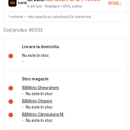
detalii
›
6-60 luni · finanțare 100% online
* estimat — rata exactă se calculează la check-out
Cod produs
:
8D3S2
Livrare la domiciliu
Nu este în stoc
-
Stoc magazin
BBMoto Gheorgheni
-
Nu este în stoc
BBMoto Otopeni
-
Nu este în stoc
BBMoto Câmpulung M.
-
Nu este în stoc