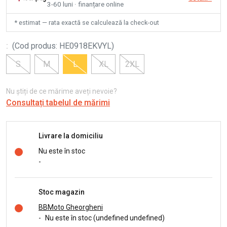
3-60 luni · finanțare online
* estimat — rata exactă se calculează la check-out
:
(
Cod produs
:
HE0918EKVYL
)
S
M
L
XL
2XL
Nu știți de ce mărime aveți nevoie?
Consultați tabelul de mărimi
Livrare la domiciliu
Nu este în stoc
-
Stoc magazin
BBMoto Gheorgheni
-
Nu este în stoc (undefined undefined)