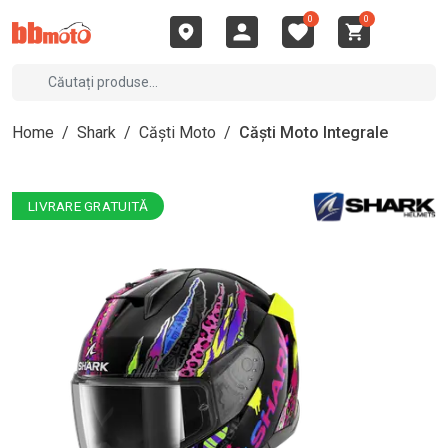
0
0
Home
/
Shark
/
Căști Moto
/
Căști Moto Integrale
LIVRARE GRATUITĂ