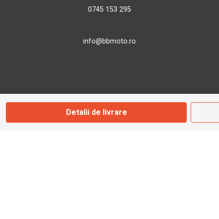
0745 153 295
info@bbmoto.ro
Magazin
Otopeni
Detalii de livrare
Str. Ferme D Nr. 2
Otopeni, Ilfov
Marți - Sâmbătă: 10:00 - 18:00
0755 141 155