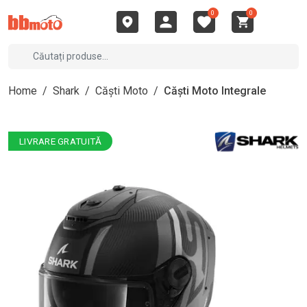
0
0
Home
/
Shark
/
Căști Moto
/
Căști Moto Integrale
LIVRARE GRATUITĂ