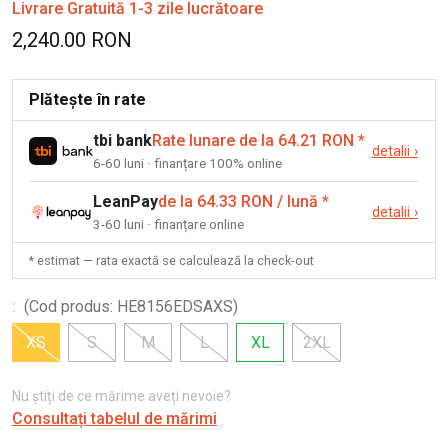
Livrare Gratuită 1-3 zile lucrătoare
2,240.00 RON
Plătește în rate
tbi bank
Rate lunare de la 64.21 RON
*
detalii
›
6-60 luni · finanțare 100% online
LeanPay
de la 64.33 RON / lună
*
detalii
›
3-60 luni · finanțare online
* estimat — rata exactă se calculează la check-out
:
(
Cod produs
:
HE8156EDSAXS
)
XS
S
M
L
XL
2XL
Nu știți de ce mărime aveți nevoie?
Consultați tabelul de mărimi