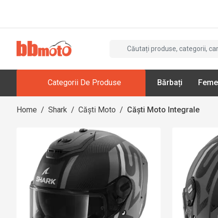
Categorii De Produse
Bărbați
Feme
Home
/
Shark
/
Căști Moto
/
Căști Moto Integrale