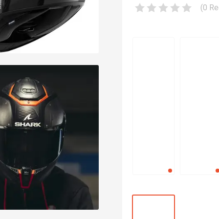
(
0
Re