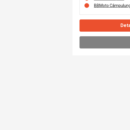
BBMoto Câmpulung
Deta