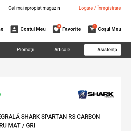
Cel mai apropiat magazin
Logare / Înregistrare
0
0
ne
Contul Meu
Favorite
Coșul Meu
Asistență
Promoții
Articole
EGRALĂ SHARK SPARTAN RS CARBON
RU MAT / GRI