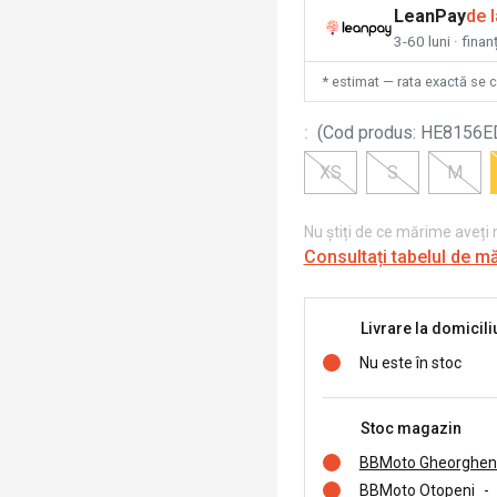
LeanPay
de 
3-60 luni · finan
* estimat — rata exactă se 
:
(
Cod produs
:
HE8156E
XS
S
M
Nu știți de ce mărime aveți
Consultați tabelul de m
Livrare la domicili
Nu este în stoc
Stoc magazin
BBMoto Gheorghen
BBMoto Otopeni
-