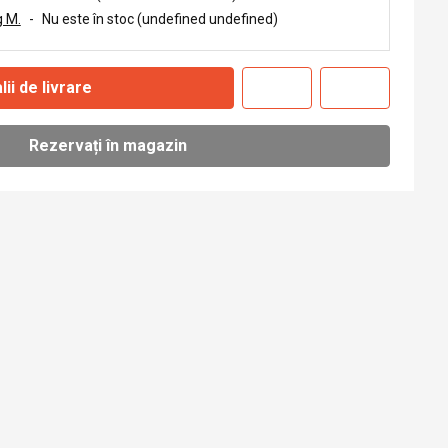
 M.
-
Nu este în stoc (undefined undefined)
lii de livrare
Rezervați în magazin