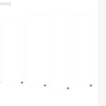
cenzii
)