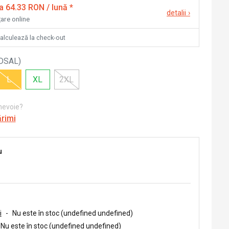
la 64.33 RON / lună
*
detalii
›
țare online
calculează la check-out
DSAL
)
L
XL
2XL
 nevoie?
ărimi
u
i
-
Nu este în stoc (undefined undefined)
Nu este în stoc (undefined undefined)