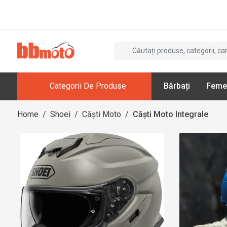
Categorii De Produse
Bărbați
Feme
Home
/
Shoei
/
Căști Moto
/
Căști Moto Integrale