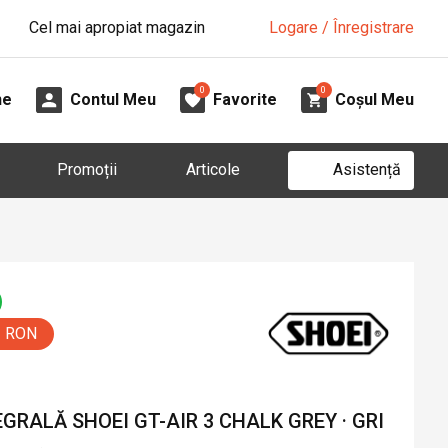
Cel mai apropiat magazin
Logare / Înregistrare
0
0
ne
Contul Meu
Favorite
Coșul Meu
Asistență
Promoții
Articole
5 RON
RALĂ SHOEI GT-AIR 3 CHALK GREY · GRI