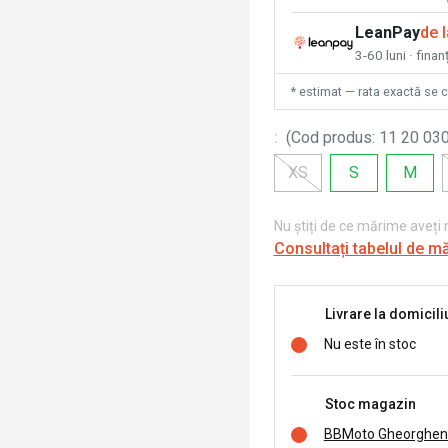
LeanPay
de 
3-60 luni · finan
* estimat — rata exactă se 
:
(
Cod produs
:
11 20 030
XS
S
M
Nu știți de ce mărime aveți
Consultați tabelul de m
Livrare la domicili
Nu este în stoc
Stoc magazin
BBMoto Gheorghen