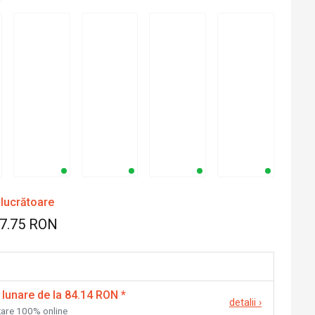
 lucrătoare
87.75 RON
 lunare de la 84.14 RON
*
detalii
›
nțare 100% online