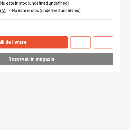
Nu este în stoc (undefined undefined)
 M.
-
Nu este în stoc (undefined undefined)
lii de livrare
Rezervați în magazin