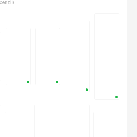
cenzii
)