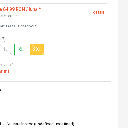
la 84.99 RON / lună
*
detalii
›
țare online
calculează la check-out
 7
)
L
XL
2XL
 nevoie?
ărimi
u
i
-
Nu este în stoc (undefined undefined)