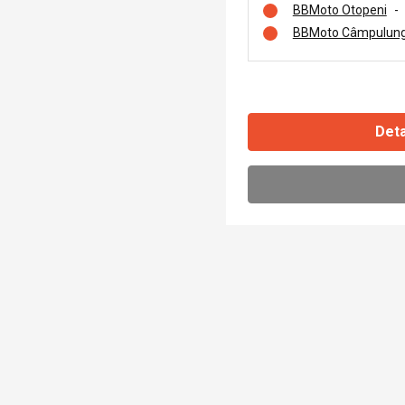
BBMoto Otopeni
-
BBMoto Câmpulung
Deta