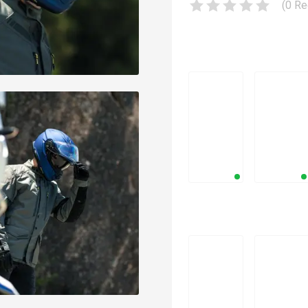
(
0
Re