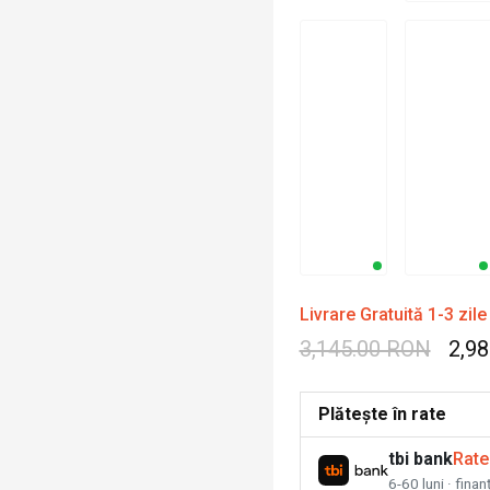
Livrare Gratuită 1-3 zile
3,145.00 RON
2,9
Plătește în rate
tbi bank
Rate
6-60 luni · fina