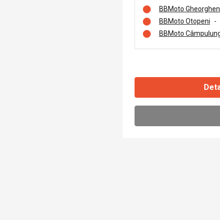
BBMoto Gheorghen
BBMoto Otopeni
-
BBMoto Câmpulung
Deta