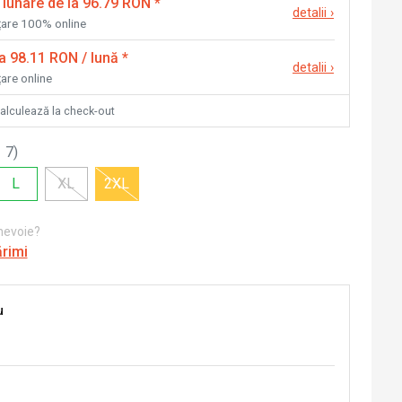
 lunare de la 96.79 RON
*
detalii
›
nțare 100% online
la 98.11 RON / lună
*
detalii
›
țare online
calculează la check-out
 7
)
L
XL
2XL
 nevoie?
ărimi
u