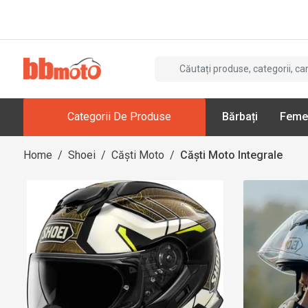
Categorii De Produse
Bărbați
Feme
Home
/
Shoei
/
Căști Moto
/
Căști Moto Integrale