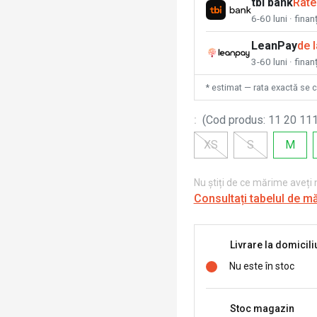
tbi bank
Rate
6-60 luni · fina
LeanPay
de 
3-60 luni · finan
* estimat — rata exactă se 
:
(
Cod produs
:
11 20 111
XS
S
M
Nu știți de ce mărime aveți
Consultați tabelul de m
Livrare la domicili
Nu este în stoc
Stoc magazin