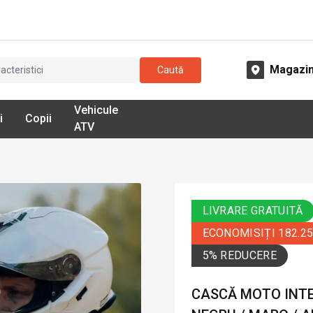
Magazi
Caută
Vehicule
i
Copii
ATV
LIVRARE GRATUITĂ
ECONOMISIȚI 182.2
5% REDUCERE
CASCĂ MOTO INTEG