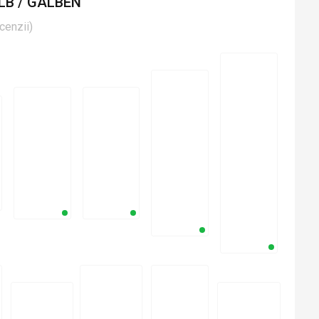
LB / GALBEN
cenzii
)