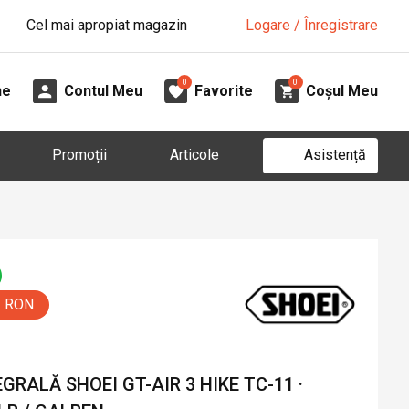
Cel mai apropiat magazin
Logare / Înregistrare
0
0
ne
Contul Meu
Favorite
Coșul Meu
Asistență
Promoții
Articole
5 RON
RALĂ SHOEI GT-AIR 3 HIKE TC-11 ·