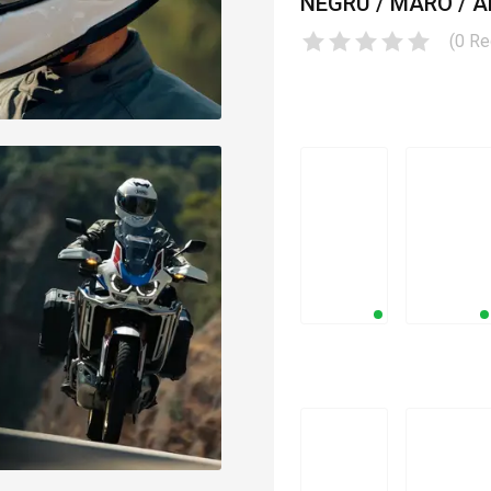
NEGRU / MARO / A
(
0
Re