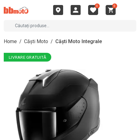
0
0
Home
/
Căști Moto
/
Căști Moto Integrale
LIVRARE GRATUITĂ