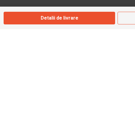
Str. Valea Seacă nr. 5
Câmpulung Moldovenesc, Suceava
Detalii de livrare
Marți - Sâmbătă: 10:00 - 18:00
0728 210 192
campulung.moldovenesc@bbmoto.ro
Magazin
BBMoto ATV
Str. Nicolae Bălcescu Nr. 100