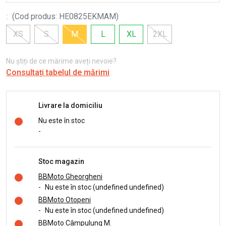
:
(
Cod produs
:
HE0825EKMAM
)
XS
S
M
L
XL
2XL
Nu știți de ce mărime aveți nevoie?
Consultați tabelul de mărimi
Livrare la domiciliu
Nu este în stoc
-
Stoc magazin
BBMoto Gheorgheni
-
Nu este în stoc (undefined undefined)
BBMoto Otopeni
-
Nu este în stoc (undefined undefined)
BBMoto Câmpulung M.