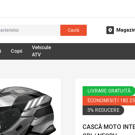
Magazi
Caută
Vehicule
i
Copii
ATV
LIVRARE GRATUITĂ
ECONOMISIȚI 182.2
5% REDUCERE
CASCĂ MOTO INTEG