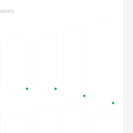
cenzii
)