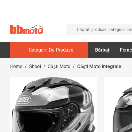
Categorii De Produse
Bărbați
Feme
Home
/
Shoei
/
Căști Moto
/
Căști Moto Integrale