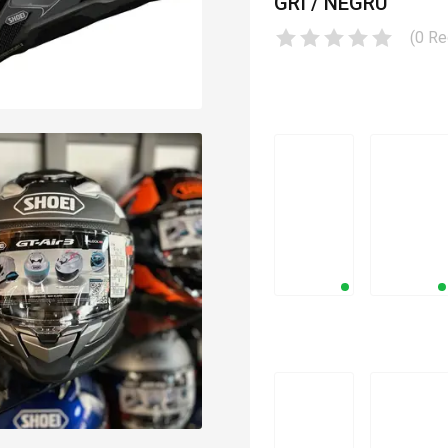
GRI / NEGRU
(
0
Re