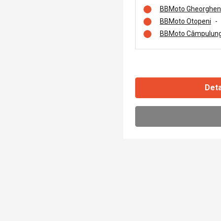
BBMoto Gheorghen
BBMoto Otopeni
-
BBMoto Câmpulung
Deta