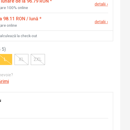
 lunare de la 96.79 RON
*
detalii
›
nțare 100% online
la 98.11 RON / lună
*
detalii
›
țare online
calculează la check-out
 5
)
L
XL
2XL
 nevoie?
ărimi
u