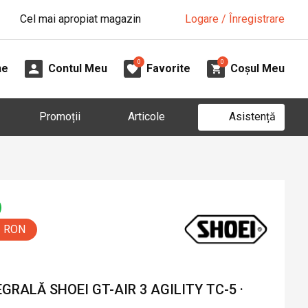
Cel mai apropiat magazin
Logare / Înregistrare
0
0
ne
Contul Meu
Favorite
Coșul Meu
Asistență
Promoții
Articole
5 RON
RALĂ SHOEI GT-AIR 3 AGILITY TC-5 ·