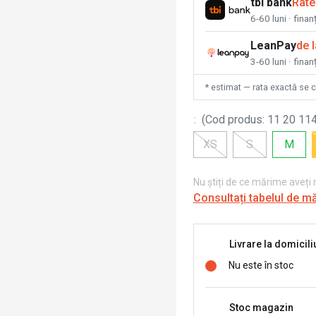
tbi bank
Rate
6-60 luni · fina
LeanPay
de 
3-60 luni · finan
* estimat — rata exactă se 
:
(
Cod produs
:
11 20 114
XS
S
M
Nu știți de ce mărime aveți
Consultați tabelul de m
Livrare la domicili
Nu este în stoc
Stoc magazin