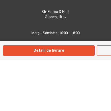
Str. Ferme D Nr. 2
Otopeni, Ilfov
Marți - Sâmbătă: 10:00 - 18:00
0755 141 155
Detalii de livrare
otopeni@bbmoto.ro
Magazin
Câmpulung M.