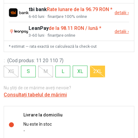
tbi bank
Rate lunare de la 96.79 RON
*
detalii
›
6-60 luni · finanțare 100% online
LeanPay
de la 98.11 RON / lună
*
detalii
›
3-60 luni · finanțare online
* estimat — rata exactă se calculează la check-out
:
(
Cod produs
:
11 20 110 7
)
XS
S
M
L
XL
2XL
Nu știți de ce mărime aveți nevoie?
Consultați tabelul de mărimi
Livrare la domiciliu
Nu este în stoc
-