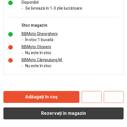
Disponibil
-
Se livrează în 1-3 zile lucrătoare.
Stoc magazin
BBMoto Gheorgheni
-
În stoc 1 bucată
BBMoto Otopeni
-
Nu este în stoc
BBMoto Câmpulung M.
-
Nu este în stoc
Adăugați în coș
Rezervați în magazin