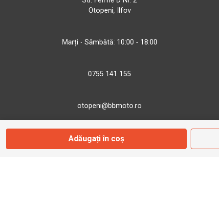
Str. Ferme D Nr. 2
Otopeni, Ilfov
Marți - Sâmbătă: 10:00 - 18:00
0755 141 155
otopeni@bbmoto.ro
Adăugați în coș
Magazin
Câmpulung M.
Str. Valea Seacă nr. 5
Câmpulung Moldovenesc, Suceava