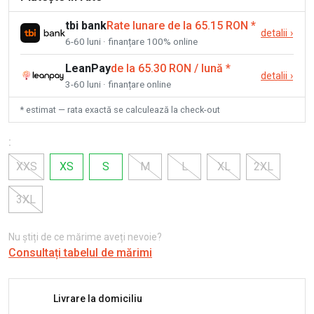
tbi bank
Rate lunare de la 65.15 RON
*
detalii
›
6-60 luni · finanțare 100% online
LeanPay
de la 65.30 RON / lună
*
detalii
›
3-60 luni · finanțare online
* estimat — rata exactă se calculează la check-out
:
XXS
XS
S
M
L
XL
2XL
3XL
Nu știți de ce mărime aveți nevoie?
Consultați tabelul de mărimi
Livrare la domiciliu