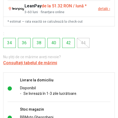
LeanPay
de la 51.32 RON / lună
*
detalii
›
3-60 luni · finanțare online
* estimat — rata exactă se calculează la check-out
:
34
36
38
40
42
44
Nu știți de ce mărime aveți nevoie?
Consultați tabelul de mărimi
Livrare la domiciliu
Disponibil
-
Se livrează în 1-3 zile lucrătoare.
Stoc magazin
BBMoto Gheorgheni