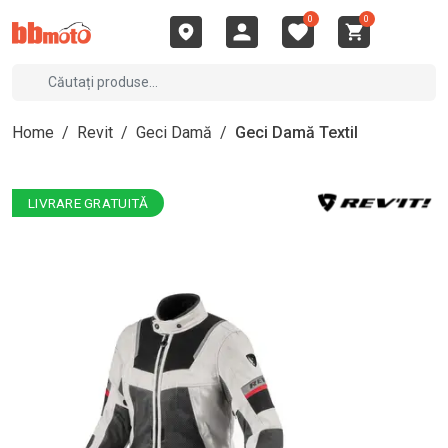
0
0
Home
/
Revit
/
Geci Damă
/
Geci Damă Textil
LIVRARE GRATUITĂ