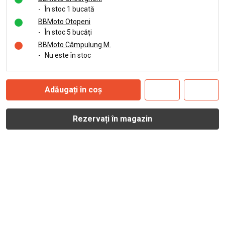
-
În stoc 1 bucată
BBMoto Otopeni
-
În stoc 5 bucăți
BBMoto Câmpulung M.
-
Nu este în stoc
Adăugați în coș
Rezervați în magazin