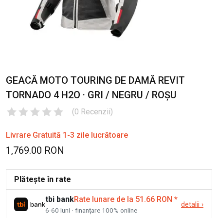
GEACĂ MOTO TOURING DE DAMĂ REVIT
TORNADO 4 H2O · GRI / NEGRU / ROȘU
(
0
Recenzii
)
Livrare Gratuită 1-3 zile lucrătoare
1,769.00 RON
Plătește în rate
tbi bank
Rate lunare de la 51.66 RON
*
detalii
›
6-60 luni · finanțare 100% online